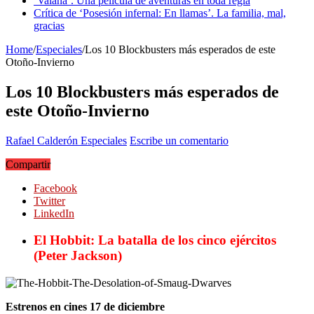
‘Vaiana’. Una película de aventuras en toda regla
Crítica de ‘Posesión infernal: En llamas’. La familia, mal,
gracias
Home
/
Especiales
/
Los 10 Blockbusters más esperados de este
Otoño-Invierno
Los 10 Blockbusters más esperados de
este Otoño-Invierno
Rafael Calderón
Especiales
Escribe un comentario
Compartir
Facebook
Twitter
LinkedIn
El Hobbit: La batalla de los cinco ejércitos
(Peter Jackson)
Estrenos en cines 17 de diciembre