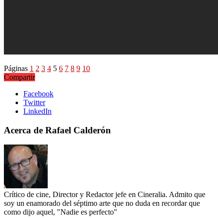
Páginas
1
2
3
4
5
6
7
8
9
10
Compartir
Facebook
Twitter
LinkedIn
Acerca de Rafael Calderón
Crítico de cine, Director y Redactor jefe en Cineralia. Admito que
soy un enamorado del séptimo arte que no duda en recordar que
como dijo aquel, "Nadie es perfecto"