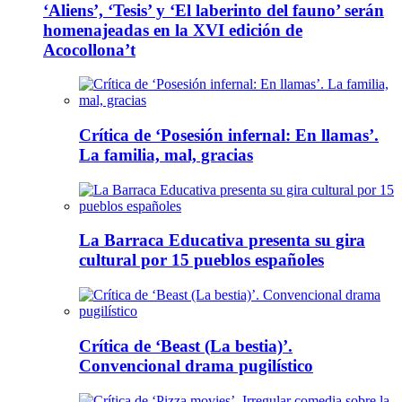
‘Aliens’, ‘Tesis’ y ‘El laberinto del fauno’ serán
homenajeadas en la XVI edición de
Acocollona’t
Crítica de ‘Posesión infernal: En llamas’.
La familia, mal, gracias
La Barraca Educativa presenta su gira
cultural por 15 pueblos españoles
Crítica de ‘Beast (La bestia)’.
Convencional drama pugilístico