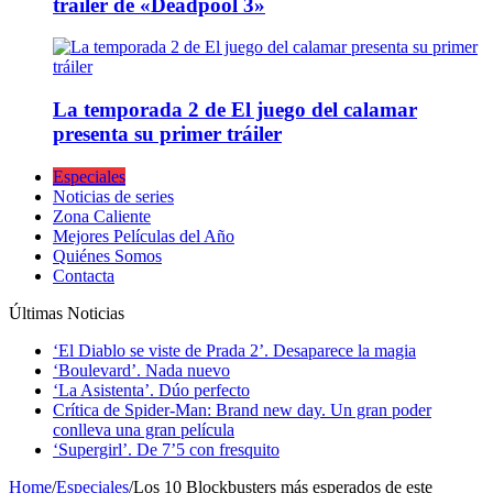
tráiler de «Deadpool 3»
La temporada 2 de El juego del calamar
presenta su primer tráiler
Especiales
Noticias de series
Zona Caliente
Mejores Películas del Año
Quiénes Somos
Contacta
Últimas Noticias
‘El Diablo se viste de Prada 2’. Desaparece la magia
‘Boulevard’. Nada nuevo
‘La Asistenta’. Dúo perfecto
Crítica de Spider-Man: Brand new day. Un gran poder
conlleva una gran película
‘Supergirl’. De 7’5 con fresquito
Home
/
Especiales
/
Los 10 Blockbusters más esperados de este