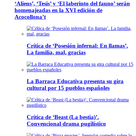
‘Aliens’, ‘Tesis’ y ‘El laberinto del fauno’ serán
homenajeadas en la XVI edición de
Acocollona’t
Crítica de ‘Posesión infernal: En llamas’.
La familia, mal, gracias
La Barraca Educativa presenta su gira
cultural por 15 pueblos españoles
Crítica de ‘Beast (La bestia)’.
Convencional drama pugilístico