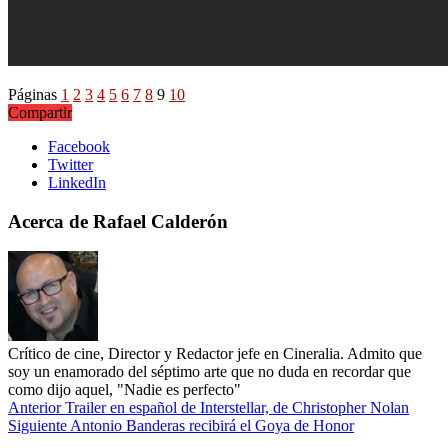
Páginas
1
2
3
4
5
6
7
8
9
10
Compartir
Facebook
Twitter
LinkedIn
Acerca de Rafael Calderón
Crítico de cine, Director y Redactor jefe en Cineralia. Admito que
soy un enamorado del séptimo arte que no duda en recordar que
como dijo aquel, "Nadie es perfecto"
Anterior
Trailer en español de Interstellar, de Christopher Nolan
Siguiente
Antonio Banderas recibirá el Goya de Honor