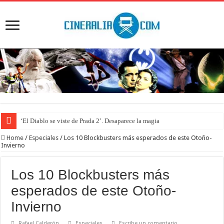
‘El Diablo se viste de Prada 2’. Desaparece la magia
Home
/
Especiales
/
Los 10 Blockbusters más esperados de este Otoño-
Invierno
Los 10 Blockbusters más
esperados de este Otoño-
Invierno
Rafael Calderón
Especiales
Escribe un comentario