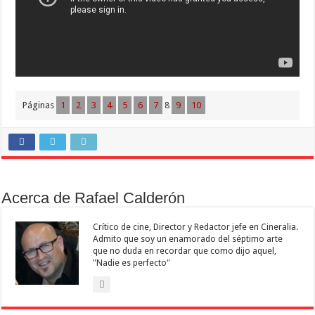
Páginas
1
2
3
4
5
6
7
8
9
10
Acerca de Rafael Calderón
Crítico de cine, Director y Redactor jefe en Cineralia.
Admito que soy un enamorado del séptimo arte
que no duda en recordar que como dijo aquel,
"Nadie es perfecto"