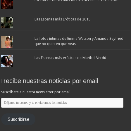
Las Escenas más Eróticas de 2015
La fotos íntimas de Emma Watson y Amanda Seyfried
que no quieren que veas
Las Escenas más eróticas de Maribel Verdú
Recibe nuestras noticias por email
Suscribete a nuestra newsletter por email.
Déjanos
tu
correo
y
te
Suscribirse
enviaremos
las
noticias