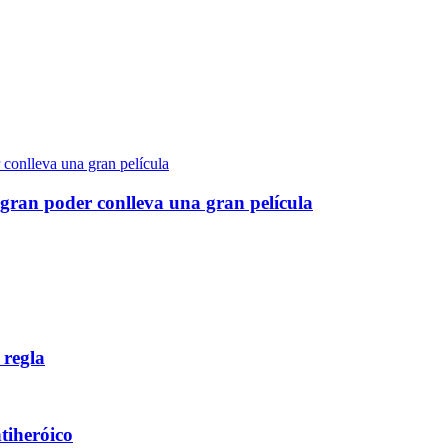
gran poder conlleva una gran película
 regla
ntiheróico