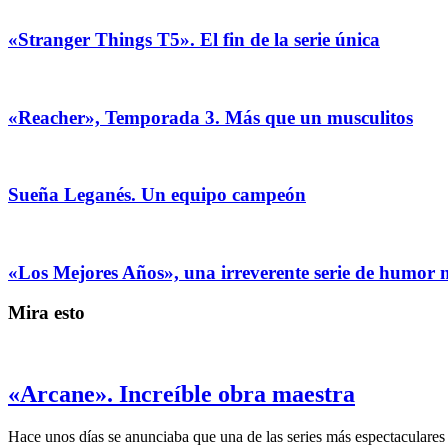
«Stranger Things T5». El fin de la serie única
«Reacher», Temporada 3. Más que un musculitos
Sueña Leganés. Un equipo campeón
«Los Mejores Años», una irreverente serie de humor
Mira esto
«Arcane». Increíble obra maestra
Hace unos días se anunciaba que una de las series más espectaculare