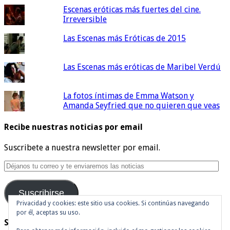
Escenas eróticas más fuertes del cine.
Irreversible
Las Escenas más Eróticas de 2015
Las Escenas más eróticas de Maribel Verdú
La fotos íntimas de Emma Watson y
Amanda Seyfried que no quieren que veas
Recibe nuestras noticias por email
Suscribete a nuestra newsletter por email.
Déjanos
tu
correo
Suscribirse
y
te
Privacidad y cookies: este sitio usa cookies. Si continúas navegando
por él, aceptas su uso.
enviaremos
Síguenos en Twitter
las