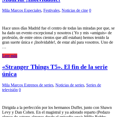
Mila Marcos
Especiales
,
Festivales
,
Noticias de cine
0
Hace unos días Madrid fue el centro de todas las miradas por que, se
ha dado un evento excepcional y nosotros ( Yo y mis «amiguis» de
profesión, de entre otros cientos que allí estaban) hemos tenido la
gran suerte única e ¡Inolvidable!, de estar ahí para vosotros. Uno de
…
Leer más
«Stranger Things T5». El fin de la serie
única
Mila Marcos
Estrenos de series
,
Noticias de series
,
Series de
televisión
0
Dirigida a la perfección por los hermanos Duffer, junto con Shawn
Levy y Dan Cohen. En el magistral y ya adorado reparto (Pedazo
elenco de actores algunos desde el episodio uno): Millie Bobby