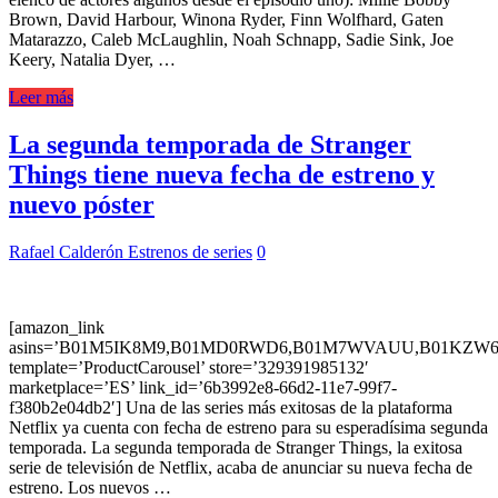
Brown, David Harbour, Winona Ryder, Finn Wolfhard, Gaten
Matarazzo, Caleb McLaughlin, Noah Schnapp, Sadie Sink, Joe
Keery, Natalia Dyer, …
Leer más
La segunda temporada de Stranger
Things tiene nueva fecha de estreno y
nuevo póster
Rafael Calderón
Estrenos de series
0
[amazon_link
asins=’B01M5IK8M9,B01MD0RWD6,B01M7WVAUU,B01KZW6
template=’ProductCarousel’ store=’329391985132′
marketplace=’ES’ link_id=’6b3992e8-66d2-11e7-99f7-
f380b2e04db2′] Una de las series más exitosas de la plataforma
Netflix ya cuenta con fecha de estreno para su esperadísima segunda
temporada. La segunda temporada de Stranger Things, la exitosa
serie de televisión de Netflix, acaba de anunciar su nueva fecha de
estreno. Los nuevos …