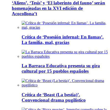
‘Aliens’, ‘Tesis’ y ‘El laberinto del fauno’ serán
homenajeadas en la XVI edición de
Acocollona’t
Crítica de ‘Posesión infernal: En llamas’.
La familia, mal, gracias
La Barraca Educativa presenta su gira
cultural por 15 pueblos españoles
Crítica de ‘Beast (La bestia)’.
Convencional drama pugilístico