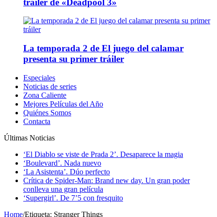
tráiler de «Deadpool 3»
La temporada 2 de El juego del calamar
presenta su primer tráiler
Especiales
Noticias de series
Zona Caliente
Mejores Películas del Año
Quiénes Somos
Contacta
Últimas Noticias
‘El Diablo se viste de Prada 2’. Desaparece la magia
‘Boulevard’. Nada nuevo
‘La Asistenta’. Dúo perfecto
Crítica de Spider-Man: Brand new day. Un gran poder
conlleva una gran película
‘Supergirl’. De 7’5 con fresquito
Home
/
Etiqueta:
Stranger Things