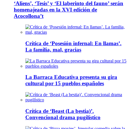
‘Aliens’, ‘Tesis’ y ‘El laberinto del fauno’ serán
homenajeadas en la XVI edición de
Acocollona’t
Crítica de ‘Posesión infernal: En llamas’.
La familia, mal, gracias
La Barraca Educativa presenta su gira
cultural por 15 pueblos españoles
Crítica de ‘Beast (La bestia)’.
Convencional drama pugilístico