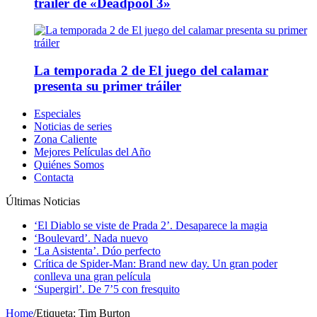
tráiler de «Deadpool 3»
La temporada 2 de El juego del calamar
presenta su primer tráiler
Especiales
Noticias de series
Zona Caliente
Mejores Películas del Año
Quiénes Somos
Contacta
Últimas Noticias
‘El Diablo se viste de Prada 2’. Desaparece la magia
‘Boulevard’. Nada nuevo
‘La Asistenta’. Dúo perfecto
Crítica de Spider-Man: Brand new day. Un gran poder
conlleva una gran película
‘Supergirl’. De 7’5 con fresquito
Home
/
Etiqueta:
Tim Burton