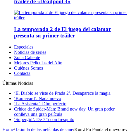
tráiler de «Deadpool 3»
La temporada 2 de El juego del calamar
presenta su primer tráiler
Especiales
Noticias de series
Zona Caliente
Mejores Películas del Año
Quiénes Somos
Contacta
Últimas Noticias
‘El Diablo se viste de Prada 2’. Desaparece la magia
‘Boulevard’. Nada nuevo
‘La Asistenta’. Dúo perfecto
Crítica de Spider-Man: Brand new day. Un gran poder
conlleva una gran película
‘Supergirl’. De 7’5 con fresquito
Home
/
Taquilla de las películas de cine
/
Kung Fu Panda el nuevo rey