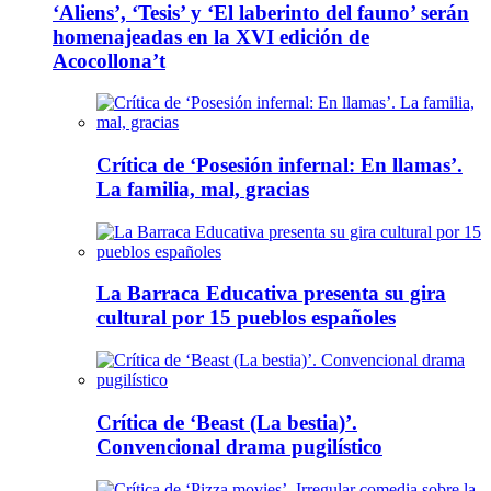
‘Aliens’, ‘Tesis’ y ‘El laberinto del fauno’ serán
homenajeadas en la XVI edición de
Acocollona’t
Crítica de ‘Posesión infernal: En llamas’.
La familia, mal, gracias
La Barraca Educativa presenta su gira
cultural por 15 pueblos españoles
Crítica de ‘Beast (La bestia)’.
Convencional drama pugilístico