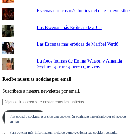
Escenas eróticas más fuertes del cine. Irreversible
Las Escenas más Eróticas de 2015
Las Escenas más eróticas de Maribel Verdú
La fotos íntimas de Emma Watson y Amanda
Seyfried que no quieren que veas
Recibe nuestras noticias por email
Suscribete a nuestra newsletter por email.
Déjanos
tu
correo
Privacidad y cookies: este sitio usa cookies. Si continúas navegando por él, aceptas
y
Suscribirse
su uso.
te
enviaremos
Para obtener más información, incluido cómo gestionar las cookies, consulta:
las