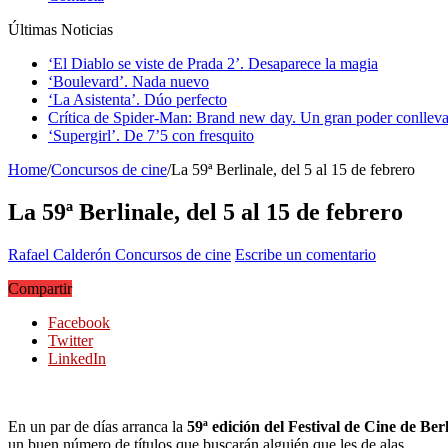
Últimas Noticias
‘El Diablo se viste de Prada 2’. Desaparece la magia
‘Boulevard’. Nada nuevo
‘La Asistenta’. Dúo perfecto
Crítica de Spider-Man: Brand new day. Un gran poder conlleva
‘Supergirl’. De 7’5 con fresquito
Home
/
Concursos de cine
/
La 59ª Berlinale, del 5 al 15 de febrero
La 59ª Berlinale, del 5 al 15 de febrero
Rafael Calderón
Concursos de cine
Escribe un comentario
Compartir
Facebook
Twitter
LinkedIn
En un par de días arranca la
59ª edición del Festival de Cine de Ber
un buen número de títulos que buscarán alguién que les de alas.