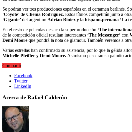
Se podrán ver tres producciones españolas en el certamen berlinés. S
‘Coyote’
de
Chema Rodríguez
. Estos títulos competirán junto a ot
‘Gigante’
del argentino
Adrián Biniez y la hispano-peruana ‘La te
En el resto de películas destaca la superproducción
‘The internationa
de la competición oficial resultan interesantes
‘The Messenger’
con
W
Demi Moore
que pondrá la nota de glamour. También veremos a otr
Varias estrellas han confirmado su asistencia, por lo que la gélida alf
Michelle Pfeiffer y Demi Moore.
Asimismo pasearán su palmito ac
Compartir
Facebook
Twitter
LinkedIn
Acerca de Rafael Calderón