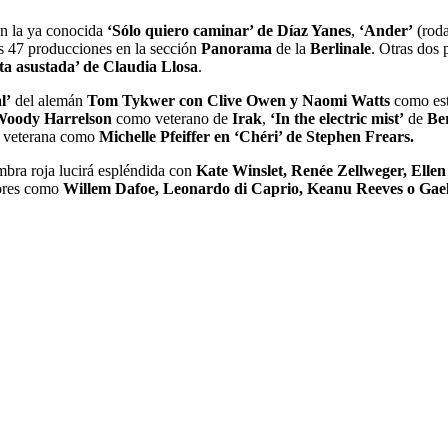
on la ya conocida
‘Sólo quiero caminar’ de Díaz Yanes
,
‘Ander’
(roda
ras 47 producciones en la sección
Panorama
de la
Berlinale
. Otras dos
ta asustada’ de Claudia Llosa
.
l’
del alemán
Tom Tykwer con Clive Owen y Naomi Watts
como estr
oody Harrelson
como veterano de
Irak
,
‘In the electric mist’
de
Be
a veterana como
Michelle Pfeiffer en ‘Chéri’ de Stephen Frears.
ombra roja lucirá espléndida con
Kate Winslet, Renée Zellweger, Elle
tores como
Willem Dafoe, Leonardo di Caprio, Keanu Reeves o Gae