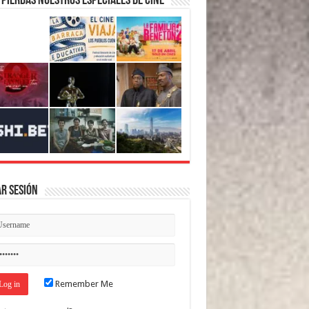
 pierdas nuestros Especiales de Cine
ar Sesión
Remember Me