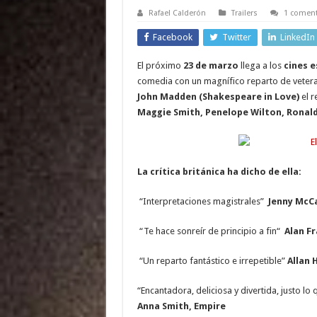
Rafael Calderón
Trailers
1 coment
Facebook
Twitter
LinkedIn
El próximo
23 de marzo
llega a los
cines 
comedia con un magnífico reparto de veter
John Madden (Shakespeare in Love)
el r
Maggie Smith, Penelope Wilton, Ronald
La crítica británica ha dicho de ella:
“Interpretaciones magistrales”
Jenny McC
“Te hace sonreír de principio a fin“
Alan Fr
“Un reparto fantástico e irrepetible”
Allan 
“Encantadora, deliciosa y divertida, justo l
Anna Smith, Empire