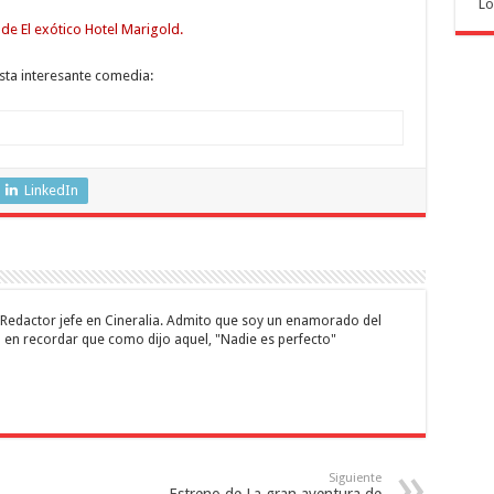
Lo
sta interesante comedia:
LinkedIn
 y Redactor jefe en Cineralia. Admito que soy un enamorado del
 en recordar que como dijo aquel, "Nadie es perfecto"
Siguiente
Estreno de La gran aventura de