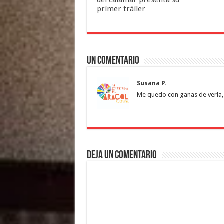
del calamar presenta su
primer tráiler
Un comentario
Susana P.
Me quedo con ganas de verla, 
Deja un comentario