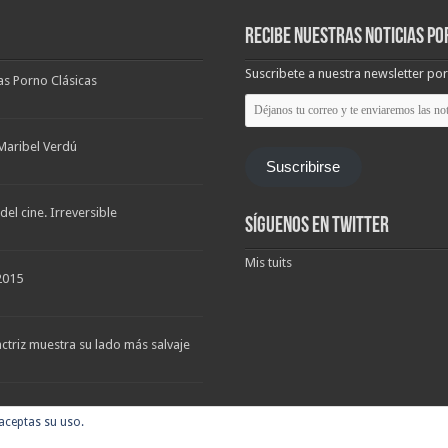
Recibe nuestras noticias po
Suscribete a nuestra newsletter por
las Porno Clásicas
Déjanos
tu
correo
y
Maribel Verdú
te
Suscribirse
enviaremos
las
noticias
el cine. Irreversible
Síguenos en Twitter
Mis tuits
2015
triz muestra su lado más salvaje
 aceptas su uso.