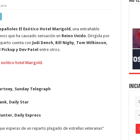
No te
ario
españoles
El Exótico Hotel Marigold
, una entrañable
anos que ha causado sensación en
Reino Unido
. Dirigida por
eparto cuenta con
Judi Dench, Bill Nighy, Tom Wilkinson,
 Pickup y Dev Patel
entre otros.
Inici
artney, Sunday Telegraph
ank, Daily Star
Hunter, Daily Express
o que esperas de un reparto plagado de estrellas veteranas”