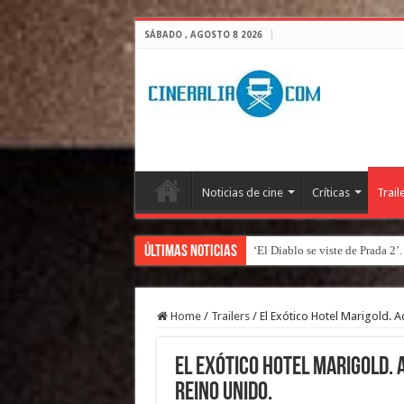
SÁBADO , AGOSTO 8 2026
Noticias de cine
Críticas
Trail
Últimas Noticias
‘El Diablo se viste de Prada 2’
Home
/
Trailers
/
El Exótico Hotel Marigold. 
El Exótico Hotel Marigold. 
Reino Unido.