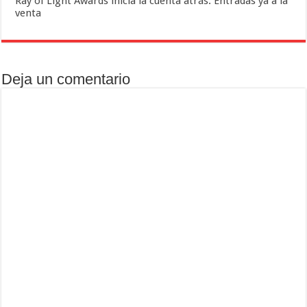
Ray of Light Awards inicia la cuenta atrás. Entradas ya a la
venta
Deja un comentario