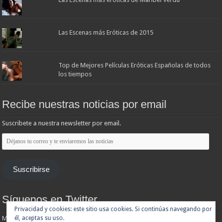
Las Escenas más Eróticas de 2015
Top de Mejores Películas Eróticas Españolas de todos
los tiempos
Recibe nuestras noticias por email
Suscribete a nuestra newsletter por email.
Déjanos
tu
correo
y
te
Suscribirse
enviaremos
las
noticias
Síguenos en Twitter
Privacidad y cookies: este sitio usa cookies. Si continúas navegando por
Mis tuits
él, aceptas su uso.