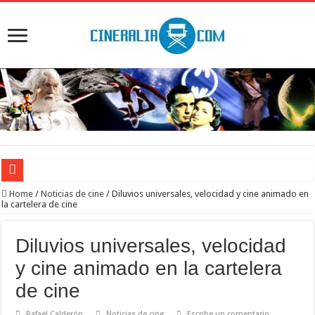
‘El Diablo se viste de Prada 2’. Desaparece la magia
Home
/
Noticias de cine
/
Diluvios universales, velocidad y cine animado en
la cartelera de cine
‘Boulevard’. Nada nuevo
‘La Asistenta’. Dúo perfecto
Diluvios universales, velocidad
Crítica de Spider-Man: Brand new day. Un gran poder conlleva una gran película
y cine animado en la cartelera
‘Supergirl’. De 7’5 con fresquito
de cine
Rafael Calderón
Noticias de cine
Escribe un comentario