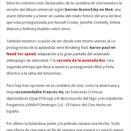
Entre los estrenos más destacados de la
cartelera de cine
tenemos la
versión del diluvio universal según
Darren Aronofsky en Noé
, una
visión diferente y a tener en cuenta del relato ficticio del arca de Noé
que esta protagonizada por Russell Crowe, Jennifer Connelly, Emma
Watson y Anthony Hopkins entre otros.
También tenemos ocasión de ver desde este mismo viernes al co-
protagonista de la aplaudida serie Breaking Bad,
Aaron paul en
Need for speed
, adaptación a la gran pantalla del aclamado
videojuego de velocidad. Y la
secuela de la animada Río
. Una
segunda entrega que lleva a nuestros protagonistas Blue y Perla
directos a la selva del Amazonas.
Pero hay más opciones en la
cartelera de cine
, como la americana y
muy
recomendable Francés Ha
, las francesas Crónicas
diplomáticas (Quai D’Orsay) y El desconocido del lago y las españolas
Purgatorio y BARATOmetrajes 2.0 – El Futuro del Cine Hecho en
España.
Por último la holandesa Jackie y la película cubana Una Noche. Toda
una oferta de cine para un fin de semana que espera os vaya lo mejor