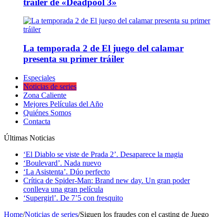
tráiler de «Deadpool 3»
La temporada 2 de El juego del calamar
presenta su primer tráiler
Especiales
Noticias de series
Zona Caliente
Mejores Películas del Año
Quiénes Somos
Contacta
Últimas Noticias
‘El Diablo se viste de Prada 2’. Desaparece la magia
‘Boulevard’. Nada nuevo
‘La Asistenta’. Dúo perfecto
Crítica de Spider-Man: Brand new day. Un gran poder
conlleva una gran película
‘Supergirl’. De 7’5 con fresquito
Home
/
Noticias de series
/
Siguen los fraudes con el casting de Juego