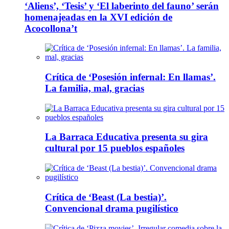
‘Aliens’, ‘Tesis’ y ‘El laberinto del fauno’ serán
homenajeadas en la XVI edición de
Acocollona’t
Crítica de ‘Posesión infernal: En llamas’.
La familia, mal, gracias
La Barraca Educativa presenta su gira
cultural por 15 pueblos españoles
Crítica de ‘Beast (La bestia)’.
Convencional drama pugilístico