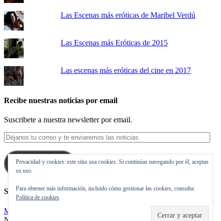
Las Escenas más eróticas de Maribel Verdú
Las Escenas más Eróticas de 2015
Las escenas más eróticas del cine en 2017
Recibe nuestras noticias por email
Suscribete a nuestra newsletter por email.
Déjanos
tu
correo
Privacidad y cookies: este sitio usa cookies. Si continúas navegando por él, aceptas
y
Suscribirse
su uso.
te
enviaremos
Para obtener más información, incluido cómo gestionar las cookies, consulta:
las
Síguenos en Twitter
Política de cookies
noticias
Mis tuits
Noticias de cine y de series de televisión, críticas, tráilers, estrenos.