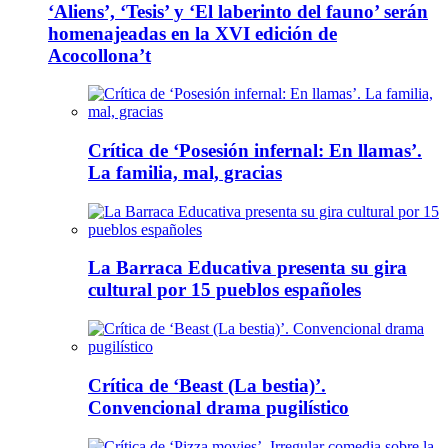
‘Aliens’, ‘Tesis’ y ‘El laberinto del fauno’ serán
homenajeadas en la XVI edición de
Acocollona’t
Crítica de ‘Posesión infernal: En llamas’.
La familia, mal, gracias
La Barraca Educativa presenta su gira
cultural por 15 pueblos españoles
Crítica de ‘Beast (La bestia)’.
Convencional drama pugilístico