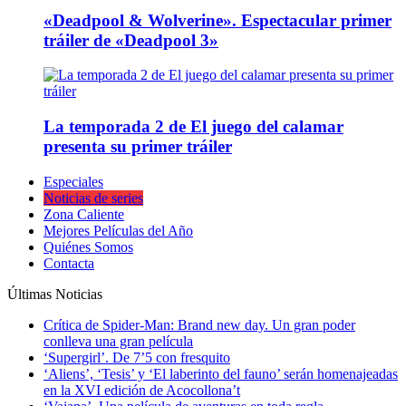
«Deadpool & Wolverine». Espectacular primer
tráiler de «Deadpool 3»
La temporada 2 de El juego del calamar
presenta su primer tráiler
Especiales
Noticias de series
Zona Caliente
Mejores Películas del Año
Quiénes Somos
Contacta
Últimas Noticias
Crítica de Spider-Man: Brand new day. Un gran poder
conlleva una gran película
‘Supergirl’. De 7’5 con fresquito
‘Aliens’, ‘Tesis’ y ‘El laberinto del fauno’ serán homenajeadas
en la XVI edición de Acocollona’t