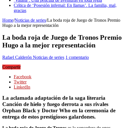
‘Vaiana’. Una película de aventuras en toda regla
Crítica de ‘Posesión infernal: En llamas’. La familia, mal,
gracias
Home
/
Noticias de series
/
La boda roja de Juego de Tronos Premio
Hugo a la mejor representación
La boda roja de Juego de Tronos Premio
Hugo a la mejor representación
Rafael Calderón
Noticias de series
1 comentario
Compartir
Facebook
Twitter
LinkedIn
La aclamada adaptación de la saga literaria
Canción de hielo y fuego derrota a sus rivales
Orphan Black y Doctor Who en la ceremonia de
entrega de estos prestigiosos galardones.
La boda roja de Juego de Tronos
es la vencedora de unos