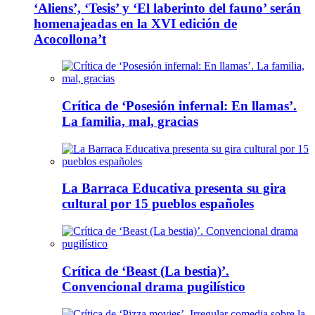
‘Aliens’, ‘Tesis’ y ‘El laberinto del fauno’ serán
homenajeadas en la XVI edición de
Acocollona’t
Crítica de ‘Posesión infernal: En llamas’.
La familia, mal, gracias
La Barraca Educativa presenta su gira
cultural por 15 pueblos españoles
Crítica de ‘Beast (La bestia)’.
Convencional drama pugilístico