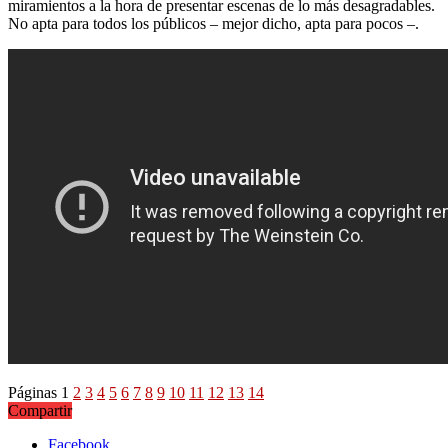
miramientos a la hora de presentar escenas de lo más desagradables.
No apta para todos los públicos – mejor dicho, apta para pocos –.
Páginas
1
2
3
4
5
6
7
8
9
10
11
12
13
14
Compartir
Facebook