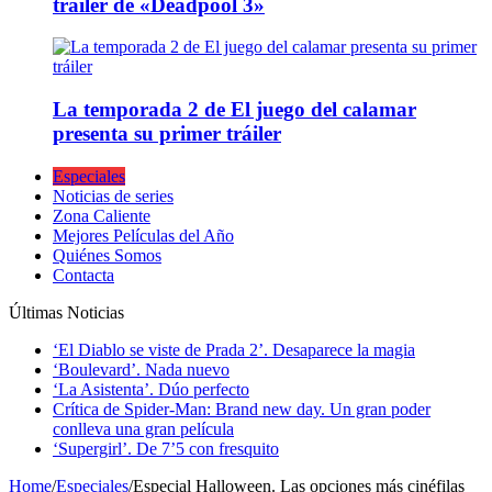
tráiler de «Deadpool 3»
La temporada 2 de El juego del calamar
presenta su primer tráiler
Especiales
Noticias de series
Zona Caliente
Mejores Películas del Año
Quiénes Somos
Contacta
Últimas Noticias
‘El Diablo se viste de Prada 2’. Desaparece la magia
‘Boulevard’. Nada nuevo
‘La Asistenta’. Dúo perfecto
Crítica de Spider-Man: Brand new day. Un gran poder
conlleva una gran película
‘Supergirl’. De 7’5 con fresquito
Home
/
Especiales
/
Especial Halloween. Las opciones más cinéfilas