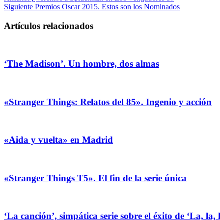
Siguiente
Premios Oscar 2015. Estos son los Nominados
Artículos relacionados
‘The Madison’. Un hombre, dos almas
«Stranger Things: Relatos del 85». Ingenio y acción
«Aida y vuelta» en Madrid
«Stranger Things T5». El fin de la serie única
‘La canción’, simpática serie sobre el éxito de ‘La, la,