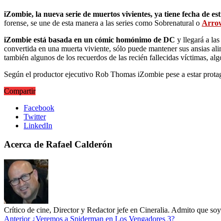
iZombie, la nueva serie de muertos vivientes, ya tiene fecha de es
forense, se une de esta manera a las series como Sobrenatural o
Arro
iZombie está basada en un cómic homónimo de DC
y llegará a la
convertida en una muerta viviente, sólo puede mantener sus ansias ali
también algunos de los recuerdos de las recién fallecidas víctimas, alg
Según el productor ejecutivo Rob Thomas iZombie pese a estar protag
Compartir
Facebook
Twitter
LinkedIn
Acerca de Rafael Calderón
Crítico de cine, Director y Redactor jefe en Cineralia. Admito que s
Anterior
¿Veremos a Spiderman en Los Vengadores 3?