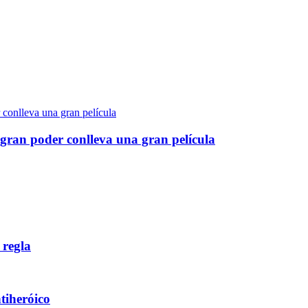
gran poder conlleva una gran película
 regla
ntiheróico