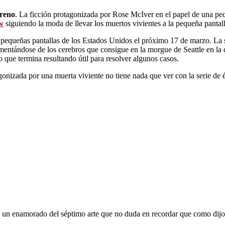
treno
. La ficción protagonizada por Rose McIver en el papel de una pe
w
siguiendo la moda de llevar los muertos vivientes a la pequeña pantall
s pequeñas pantallas de los Estados Unidos el próximo 17 de marzo. La se
mentándose de los cerebros que consigue en la morgue de Seattle en la q
o que termina resultando útil para resolver algunos casos.
onizada por una muerta viviente no tiene nada que ver con la serie d
oy un enamorado del séptimo arte que no duda en recordar que como dijo