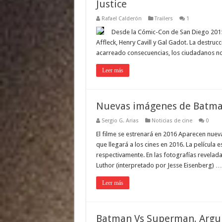
Justice
Rafael Calderón
Trailers
1
Desde la Cómic-Con de San Diego 2015,
Affleck, Henry Cavill y Gal Gadot. La destru
acarreado consecuencias, los ciudadanos no 
Leer más
Nuevas imágenes de Batm
Sergio G. Arias
Noticias de cine
0
El filme se estrenará en 2016 Aparecen nu
que llegará a los cines en 2016. La película 
respectivamente. En las fotografías revelad
Luthor (interpretado por Jesse Eisenberg) …
Leer más
Batman Vs Superman. Argum