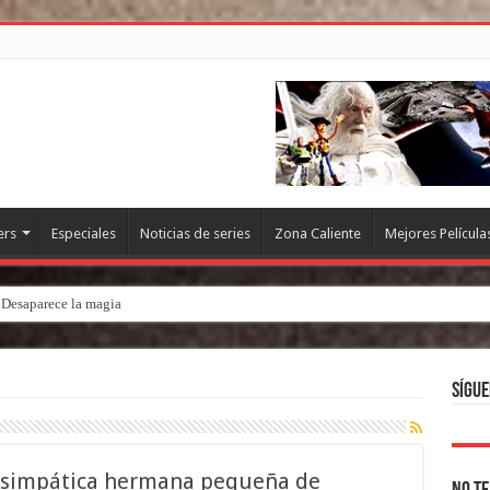
ers
Especiales
Noticias de series
Zona Caliente
Mejores Película
. Desaparece la magia
Sígue
a simpática hermana pequeña de