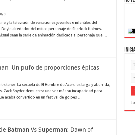
No te
0
ne y la televisión de variaciones juveniles e infantiles del
n Doyle alrededor del mítico personaje de Sherlock Holmes.
visual sean la serie de animación dedicada al personaje que …
Inici
an. Un pufo de proporciones épicas
tretener. La secuela de El Hombre de Acero es larga y aburrida,
s. Zack Snyder demuestra una vez más su incapacidad para
que acaba convertido en un festival de golpes …
Lo
r de Batman Vs Superman: Dawn of