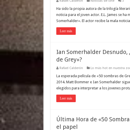
Rafael Calderón
Noticias de cine
3
Ha sido la propia autora de la trilogía lite
noticia para el joven actor. E.L. James se ha
Somerhalder«. El actor recibe la mala noti
Leer más
Ian Somerhalder Desnudo, ¿
de Grey»?
Rafael Calderón
Lo más hot en nuestra zon
La esperada película de «50 sombras de Grey
2014. Matt Bommer e Ian Somerhalder siguen
elegidos para interpretar a los jovenes pro
Leer más
Última Hora de «50 Sombras 
el papel