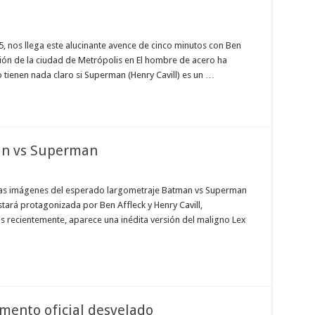
 nos llega este alucinante avence de cinco minutos con Ben
cción de la ciudad de Metrópolis en El hombre de acero ha
tienen nada claro si Superman (Henry Cavill) es un …
an vs Superman
evas imágenes del esperado largometraje Batman vs Superman
estará protagonizada por Ben Affleck y Henry Cavill,
as recientemente, aparece una inédita versión del maligno Lex
ento oficial desvelado