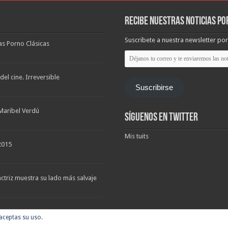
Recibe nuestras noticias po
Suscribete a nuestra newsletter por
las Porno Clásicas
Déjanos
tu
correo
y
el cine. Irreversible
te
Suscribirse
enviaremos
las
noticias
Maribel Verdú
Síguenos en Twitter
Mis tuits
2015
triz muestra su lado más salvaje
 aceptas su uso.