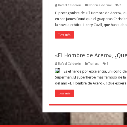
Rafael Calderón
Noticias de cine
2
El protagonista de «El Hombre de Acero», que
en ser James Bond que el guaperas Christian
la novela erótica, Henry Cavill, que hasta ah
Leer más
«El Hombre de Acero», ¿Que 
Rafael Calderón
Trailers
1
Es el héroe por excelencia, un icono d
Superman. El superhéroe más famoso de la hi
del año «El Hombre de Acero». ¿Que espera
Leer más