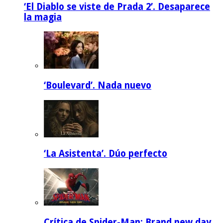
‘El Diablo se viste de Prada 2’. Desaparece
la magia
‘Boulevard’. Nada nuevo
‘La Asistenta’. Dúo perfecto
Crítica de Spider-Man: Brand new day.