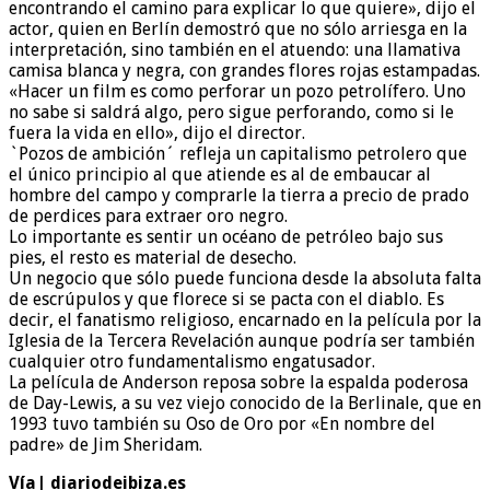
encontrando el camino para explicar lo que quiere», dijo el
actor, quien en Berlín demostró que no sólo arriesga en la
interpretación, sino también en el atuendo: una llamativa
camisa blanca y negra, con grandes flores rojas estampadas.
«Hacer un film es como perforar un pozo petrolífero. Uno
no sabe si saldrá algo, pero sigue perforando, como si le
fuera la vida en ello», dijo el director.
`Pozos de ambición´ refleja un capitalismo petrolero que
el único principio al que atiende es al de embaucar al
hombre del campo y comprarle la tierra a precio de prado
de perdices para extraer oro negro.
Lo importante es sentir un océano de petróleo bajo sus
pies, el resto es material de desecho.
Un negocio que sólo puede funciona desde la absoluta falta
de escrúpulos y que florece si se pacta con el diablo. Es
decir, el fanatismo religioso, encarnado en la película por la
Iglesia de la Tercera Revelación aunque podría ser también
cualquier otro fundamentalismo engatusador.
La película de Anderson reposa sobre la espalda poderosa
de Day-Lewis, a su vez viejo conocido de la Berlinale, que en
1993 tuvo también su Oso de Oro por «En nombre del
padre» de Jim Sheridam.
Vía| diariodeibiza.es