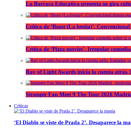
La Barraca Educativa presenta su gira cult
Crítica de ‘Beast (La bestia)’. Convencional
Crítica de ‘Pizza movies’. Irregular comedia
Ray of Light Awards inicia la cuenta atrás.
Stranger Fan Meet 9 The Tour 2026 Madrid.
Críticas
‘El Diablo se viste de Prada 2’. Desaparece la ma