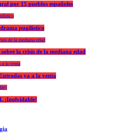
ural por 15 pueblos españoles
 drama pugilístico
 sobre la crisis de la mediana edad
 Entradas ya a la venta
 ¡Inolvidable!
gia