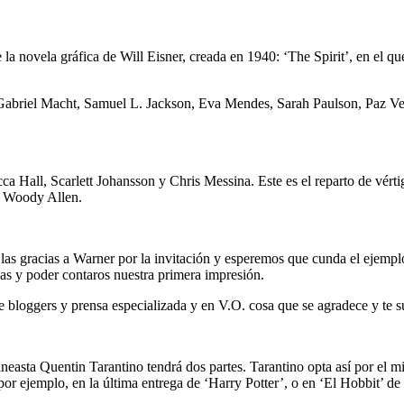
 la novela gráfica de Will Eisner, creada en 1940: ‘The Spirit’, en el qu
tt, Gabriel Macht, Samuel L. Jackson, Eva Mendes, Sarah Paulson, Paz 
 Hall, Scarlett Johansson y Chris Messina. Este es el reparto de vért
de Woody Allen.
as gracias a Warner por la invitación y esperemos que cunda el ejempl
alas y poder contaros nuestra primera impresión.
 bloggers y prensa especializada y en V.O. cosa que se agradece y te su
cineasta Quentin Tarantino tendrá dos partes. Tarantino opta así por el 
 ejemplo, en la última entrega de ‘Harry Potter’, o en ‘El Hobbit’ de