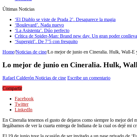
Últimas Noticias
‘El Diablo se viste de Prada 2’. Desaparece la magia
‘Boulevard’. Nada nuevo
‘La Asistenta’. Dúo perfecto
Crítica de Spider-Man: Brand new day. Un gran poder conlleva
‘Supergirl’. De 7’5 con fresquito
Home
/
Noticias de cine
/
Lo mejor de junio en Cineralia. Hulk, Wall-E
Lo mejor de junio en Cineralia. Hulk, Wal
Rafael Calderón
Noticias de cine
Escribe un comentario
Compartir
Facebook
Twitter
LinkedIn
En Cineralia tenemos el gusto de dejaros como siempre lo mejor del me
llegábamos de ver la cuarta entrega de Indiana de la cual os dejé mi c
El 19 de junio tuve la ocasión de ser invitado a un pase privado de ‘F