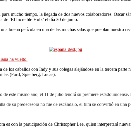
 para mucho tiempo, la llegada de dos nuevos colaboradores, Oscar sánch
 de ‘El Increible Hulk’ el día 30 de junio.
e una buena película en una de las muchas salas que pueblan nuestro re
diana ha vuelto.
ueta de los caballos con Indy y sus colegas alejándose en la tercera p
illas (Ford, Spielberg, Lucas).
sto de este mismo año, el 11 de julio tendrá su premiere estadounidense.
la de su predecesora no fue de escándalo, el film se convirtió en una pe
ora es con la participación de Christopher Lee, quien interpretará nuev