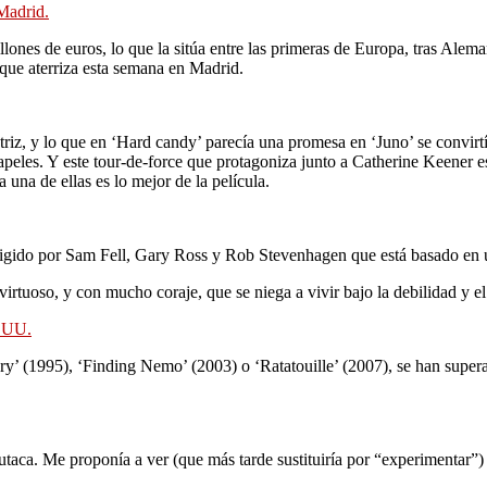
 Madrid.
lones de euros, lo que la sitúa entre las primeras de Europa, tras Aleman
 que aterriza esta semana en Madrid.
ctriz, y lo que en ‘Hard candy’ parecía una promesa en ‘Juno’ se convirt
apeles. Y este tour-de-force que protagoniza junto a Catherine Keener 
 una de ellas es lo mejor de la película.
irigido por Sam Fell, Gary Ross y Rob Stevenhagen que está basado en u
virtuoso, y con mucho coraje, que se niega a vivir bajo la debilidad y el
E.UU.
y’ (1995), ‘Finding Nemo’ (2003) o ‘Ratatouille’ (2007), se han supera
butaca. Me proponía a ver (que más tarde sustituiría por “experimentar”