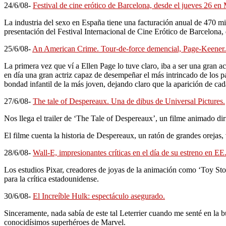
24/6/08-
Festival de cine erótico de Barcelona, desde el jueves 26 en
La industria del sexo en España tiene una facturación anual de 470 mil
presentación del Festival Internacional de Cine Erótico de Barcelona,
25/6/08-
An American Crime. Tour-de-force demencial, Page-Keener.
La primera vez que ví a Ellen Page lo tuve claro, iba a ser una gran a
en día una gran actriz capaz de desempeñar el más intrincado de los p
bondad infantil de la más joven, dejando claro que la aparición de cada
27/6/08-
The tale of Despereaux. Una de dibus de Universal Pictures.
Nos llega el trailer de ‘The Tale of Despereaux’, un filme animado d
El filme cuenta la historia de Despereaux, un ratón de grandes orejas, 
28/6/08-
Wall-E, impresionantes críticas en el día de su estreno en E
Los estudios Pixar, creadores de joyas de la animación como ‘Toy Stor
para la crítica estadounidense.
30/6/08-
El Increíble Hulk: espectáculo asegurado.
Sinceramente, nada sabía de este tal Leterrier cuando me senté en la 
conocidísimos superhéroes de Marvel.