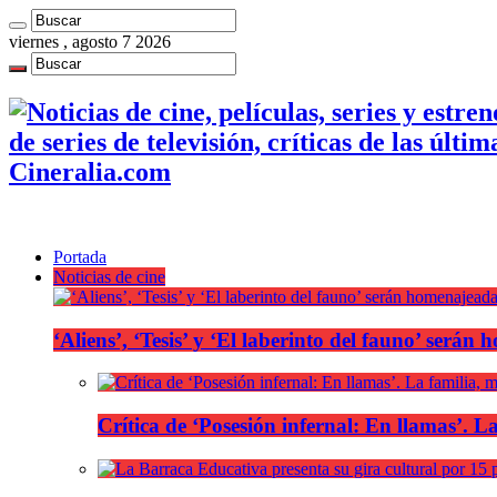
viernes , agosto 7 2026
de series de televisión, críticas de las últi
Cineralia.com
Portada
Noticias de cine
‘Aliens’, ‘Tesis’ y ‘El laberinto del fauno’ será
Crítica de ‘Posesión infernal: En llamas’. La