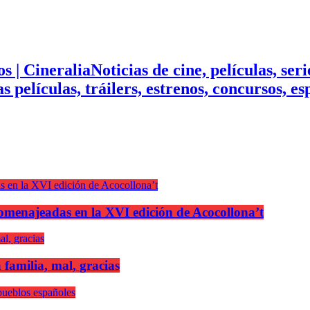
Noticias de cine, películas, ser
mas películas, tráilers, estrenos, concursos, 
n homenajeadas en la XVI edición de Acocollona’t
 familia, mal, gracias