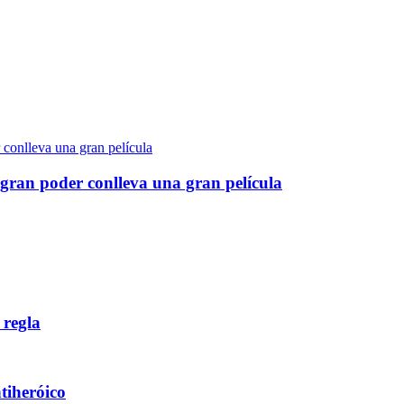
gran poder conlleva una gran película
 regla
ntiheróico