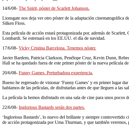
14/6/08-
The Spirit, póster de Scarlett Johanson.
Lionsgate nos deja ver otro póster de la adaptación cinematográfica de
Silken Floss.
Esta película de acción estará protagonizada por, además de Scarle
Lombardi. Se estrenará en los EE.UU. el día de navidad.
17/6/08-
Vicky Cristina Barcelona. Tenemos póster.
Javier Bardem, Patricia Clarkson, Penélope Cruz, Kevin Dunn, Rebecca
Hall se ha quedado fuera de este primer póster de la nueva película 
20/6/08-
Funny Games. Perturbadora experiencia.
Bueno he regresado de visionar ‘Funny Games’ y en primer lugar dar l
hablamos de las películas, de disfrutarlas antes de que lleguen a las s
La película la hemos disfrutado en una sala de cine para unos pocos de
22/6/08-
Inglorious Bastards serán dos partes.
‘Inglorious Bastards’, lo nuevo del brillante y siempre controvertido 
de acción protagonizada por Uma Thurman, y que también veremos, por