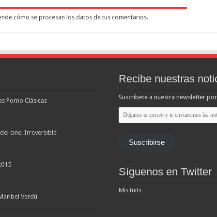
nde cómo se procesan los datos de tus comentarios.
Recibe nuestras noti
Suscribete a nuestra newsletter por
las Porno Clásicas
Déjanos
tu
correo
y
el cine. Irreversible
te
Suscribirse
enviaremos
las
noticias
2015
Síguenos en Twitter
Mis tuits
Maribel Verdú