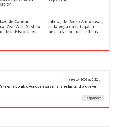
dación
llazo de Capitán
Julieta, de Pedro Almodóvar,
a: Civil War. 5º Mejor
se la pega en la taquilla
o de la Historia en
pese a las buenas críticas
.
11 agosto, 2008 at 3:22 pm
alle es la bomba. Aunque esta semana se las tendrá que ver
Responder