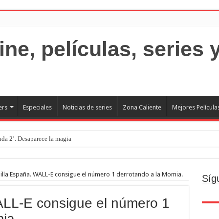
ers
Especiales
Noticias de series
Zona Caliente
Mejores Película
rada 2’. Desaparece la magia
o
ecto
illa España. WALL-E consigue el número 1 derrotando a la Momia.
Síg
Brand new day. Un gran poder conlleva una gran película
ALL-E consigue el número 1
resquito
ia.