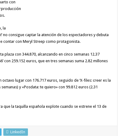
uarto con
erproducción
os.
, la
 no consigue captar la atención de los espectadores y debuta
de contar con Meryl Streep como protagonista.
exta plaza con 344.870, alcanzando en cinco semanas 12.37
86’ con 259.152 euros, que en tres semanas suma 2.82 millones
 octavo lugar con 176.717 euros, seguido de ‘X-files: creer es la
es semanas) y «Posdata: te quiero» con 99.812 euros (2.31
 que la taquilla española explote cuando se estrene el 13 de
LinkedIn