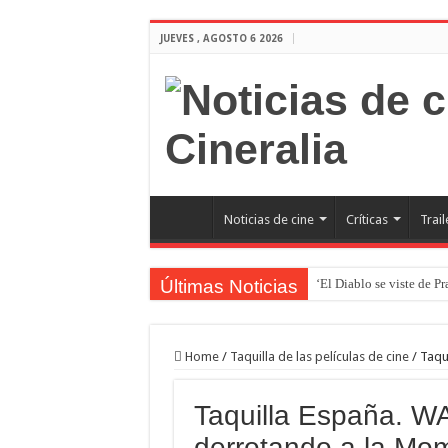
JUEVES , AGOSTO 6 2026
Noticias de cine
Críticas
Trail
Últimas Noticias
‘El Diablo se viste de P
‘Boulevard’. Nada nuev
‘La Asistenta’. Dúo perf
Home
/
Taquilla de las películas de cine
/
Taqu
Crítica de Spider-Man: 
Taquilla España. W
‘Supergirl’. De 7’5 con f
derrotando a la Mom