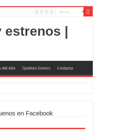
s del Año
Quiénes Somos
Contacta
uenos en Facebook