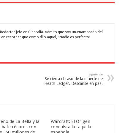
 y Redactor jefe en Cineralia. Admito que soy un enamorado del
 en recordar que como dijo aquel, "Nadie es perfecto"
Siguiente
Se cierra el caso de la muerte de
Heath Ledger. Descanse en paz.
reno de La Bella y la
Warcraft: El Origen
a bate récords con
conquista la taquilla
e 350 millones de
española