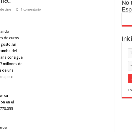
No 
Esp
 de cine
1 comentario
otando
Inic
es de euros
agosto. En
 tumba del
mana consigue
7 millones de
se de una
onajes o
Lo
ue su
ión en el
 770.055
éroe