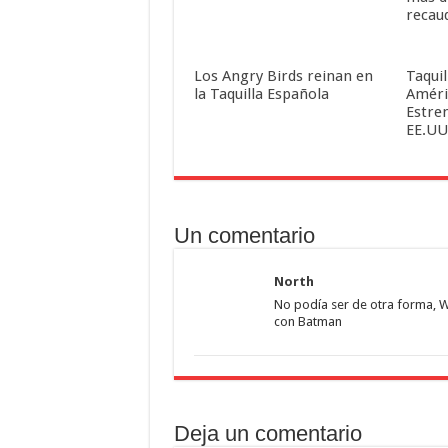
recau
Los Angry Birds reinan en
Taqui
la Taquilla Española
Améric
Estren
EE.UU
Un comentario
North
No podía ser de otra forma, W
con Batman
Deja un comentario