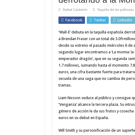
Rafael Calderón
Taquilla de las películas
Facebook
Twitter
LinkedIn
‘Wall-E’ debuta en la taquilla española derr
a Brendan Fraser con un total de 3.09 millon
desde su estreno el pasado miércoles 6 de 
segundo lugar encontramos a ‘La momia: la
emperador dragón’, que en su segunda se
1.7 millones, sumando hasta el momento 7.8
euros, una cifra bastante fuerte para tratar
secuela de una saga que no cambia de pers
tramas.
Liam Nesson seduce al público y consigue q
‘Venganza’ alcance la tercera plaza. Su intrus
género de acción le da sus frutos y cosecha
euros en su debut en España.
Will Smith y su personificación de un superh