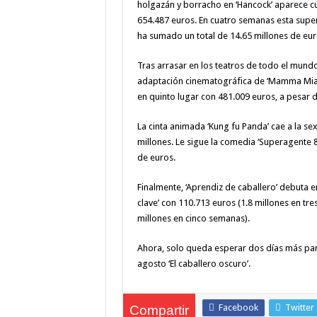
holgazán y borracho en ‘Hancock’ aparece c
654.487 euros. En cuatro semanas esta sup
ha sumado un total de 14.65 millones de eur
Tras arrasar en los teatros de todo el mundo
adaptación cinematográfica de ‘Mamma Mia!’
en quinto lugar con 481.009 euros, a pesar 
La cinta animada ‘Kung fu Panda’ cae a la s
millones. Le sigue la comedia ‘Superagente 
de euros.
Finalmente, ‘Aprendiz de caballero’ debuta en
clave’ con 110.713 euros (1.8 millones en tr
millones en cinco semanas).
Ahora, solo queda esperar dos días más para
agosto ‘El caballero oscuro’.
Facebook
Twitter
Compartir