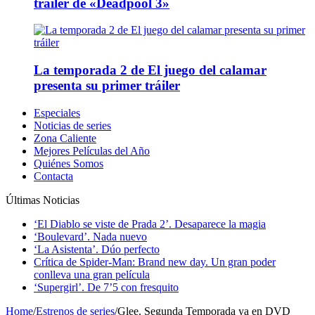
tráiler de «Deadpool 3»
La temporada 2 de El juego del calamar
presenta su primer tráiler
Especiales
Noticias de series
Zona Caliente
Mejores Películas del Año
Quiénes Somos
Contacta
Últimas Noticias
‘El Diablo se viste de Prada 2’. Desaparece la magia
‘Boulevard’. Nada nuevo
‘La Asistenta’. Dúo perfecto
Crítica de Spider-Man: Brand new day. Un gran poder
conlleva una gran película
‘Supergirl’. De 7’5 con fresquito
Home
/
Estrenos de series
/
Glee. Segunda Temporada ya en DVD