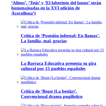
‘Aliens’, ‘Tesis’ y ‘El laberinto del fauno’ serán
homenajeadas en la XVI edición de
Acocollona’t
Crítica de ‘Posesión infernal: En llamas’.
La familia, mal, gracias
La Barraca Educativa presenta su gira
cultural por 15 pueblos españoles
Crítica de ‘Beast (La bestia)’.
Convencional drama pugilístico