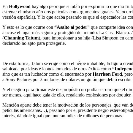
En
Hollywood
hay algo peor que su afán por exprimir lo que dio frut
estrenar el mismo año dos películas con argumentos iguales. Ya ocur
versión española). Y lo que acaba pasando es que el espectador las co
Y esto es lo que ocurre con
“Asalto al poder”
que comparte idea con 
atacase el lugar más seguro y protegido del mundo: La Casa Blanca. A
(
Channing Tatum
), para impresionar a su hija (Lisa Simpson en car
declarado no apto para protegerle.
De esta forma, Tatum se erige como el héroe imbatible, la figura crea
salpicada por ideas e iconos tomados de otros éxitos como
“Indepen
sino que es tan luchador como el encarnado por
Harrison Ford
, pero
a Sony Pictures por 3 millones de dólares un guión que debió escribir 
Y el elegido para firmar este despropósito no podía ser otro que el di
ser menos, aquí hace gala de ello, regalando explosiones por doquier,
Mención aparte debe tener la motivación de los personajes, que van de
películas americanas…), pasando por el presidente negro estereotipado 
interés, dándole igual que mueran miles de millones de personas.