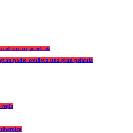
gran poder conlleva una gran película
 regla
ntiheróico