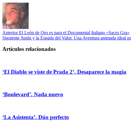
Anterior
El León de Oro es para el Documental Italiano «Sacro Gra»
Siguiente
Justin y la Espada del Valor. Una Aventura animada ideal p
Artículos relacionados
‘El Diablo se viste de Prada 2’. Desaparece la magia
‘Boulevard’. Nada nuevo
‘La Asistenta’. Dúo perfecto