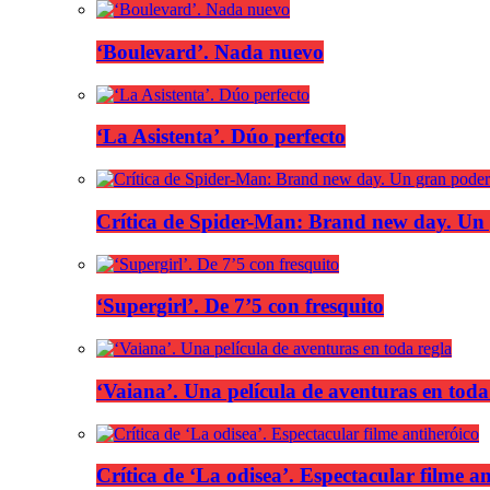
‘Boulevard’. Nada nuevo
‘La Asistenta’. Dúo perfecto
Crítica de Spider-Man: Brand new day. Un 
‘Supergirl’. De 7’5 con fresquito
‘Vaiana’. Una película de aventuras en toda
Crítica de ‘La odisea’. Espectacular filme a