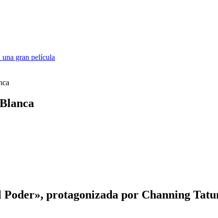
 una gran película
anca
 Blanca
al Poder», protagonizada por Channing Tatum,