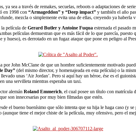
os, ya sea a través de remakes, secuelas, reboots o adaptaciones de ser
rió en 1998 con
“Armageddon” y “Deep impact”
y también el año pa
nfunde, mezcla o simplemente evita una de ellas, creyendo ya haberla vi
la película de
Gerard Butler y Antoine Fuqua
estrenada el pasado 
mbas películas demuestran que es más fácil de lo que parecía, puesto qu
ne y hueso), es derrotado en un fugaz ataque que pone en peligro al Pr
da por John McClane de que un hombre suficientemente motivado puede co
de Day”
(del mismo director, y homenajeada en esta película) o la mis
 llevado unas ‘Air Jordan’. Pero si aquí hay un héroe, ése es el guionist
en una servilleta mientras esperaba un taxi.
rector alemán
Roland Emmerich
, el cual posee un título con matrícula
 que son innecesarias por muy bien filmadas que estén.
sde el bueno buenísimo que sólo intenta que su hija le haga caso (y se 
(aunque tiene el mejor chiste de la película, muy ofensivo, pero el mej