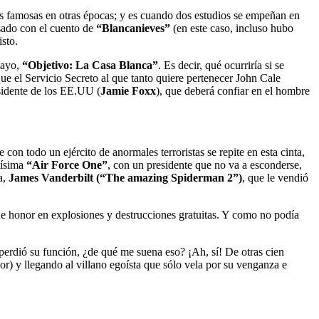
ies famosas en otras épocas; y es cuando dos estudios se empeñan en
sado con el cuento de
“Blancanieves”
(en este caso, incluso hubo
sto.
mayo,
“Objetivo: La Casa Blanca”
. Es decir, qué ocurriría si se
e el Servicio Secreto al que tanto quiere pertenecer John Cale
esidente de los EE.UU (
Jamie Foxx
), que deberá confiar en el hombre
n todo un ejército de anormales terroristas se repite en esta cinta,
mísima
“Air Force One”
, con un presidente que no va a esconderse,
a,
James Vanderbilt (“The amazing Spiderman 2”)
, que le vendió
 de honor en explosiones y destrucciones gratuitas. Y como no podía
perdió su función, ¿de qué me suena eso? ¡Ah, sí! De otras cien
or) y llegando al villano egoísta que sólo vela por su venganza e