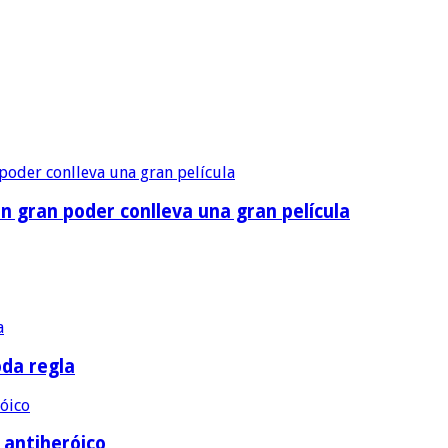
n gran poder conlleva una gran película
oda regla
e antiheróico