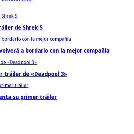
áiler de Shrek 5
 volverá a bordarlo con la mejor compañía
r tráiler de «Deadpool 3»
nta su primer tráiler