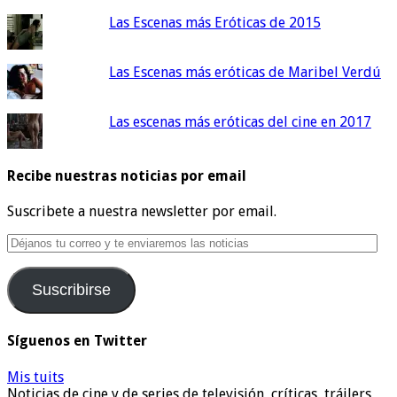
Las Escenas más Eróticas de 2015
Las Escenas más eróticas de Maribel Verdú
Las escenas más eróticas del cine en 2017
Recibe nuestras noticias por email
Suscribete a nuestra newsletter por email.
Déjanos
tu
correo
Suscribirse
y
te
enviaremos
Síguenos en Twitter
las
noticias
Mis tuits
Noticias de cine y de series de televisión, críticas, tráilers,