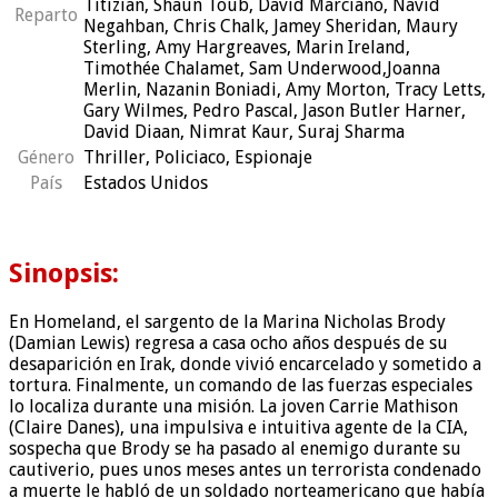
Titizian, Shaun Toub, David Marciano, Navid
Reparto
Negahban, Chris Chalk, Jamey Sheridan, Maury
Sterling, Amy Hargreaves, Marin Ireland,
Timothée Chalamet, Sam Underwood,Joanna
Merlin, Nazanin Boniadi, Amy Morton, Tracy Letts,
Gary Wilmes, Pedro Pascal, Jason Butler Harner,
David Diaan, Nimrat Kaur, Suraj Sharma
Género
Thriller, Policiaco, Espionaje
País
Estados Unidos
Sinopsis:
En Homeland, el sargento de la Marina Nicholas Brody
(Damian Lewis) regresa a casa ocho años después de su
desaparición en Irak, donde vivió encarcelado y sometido a
tortura. Finalmente, un comando de las fuerzas especiales
lo localiza durante una misión. La joven Carrie Mathison
(Claire Danes), una impulsiva e intuitiva agente de la CIA,
sospecha que Brody se ha pasado al enemigo durante su
cautiverio, pues unos meses antes un terrorista condenado
a muerte le habló de un soldado norteamericano que había