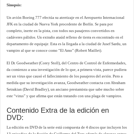
Sinopsis:
Un avión Boeing 777 efectúa su aterrizaje en el Aeropuerto Internacional
JFK en la ciudad de Nueva York procedente de Berlín. Se para por
completo, inerte en la pista, con todos sus pasajeros convertidos en
cadáveres pálidos. Un extraño ataúd relleno de tierra es encontrado en el
departamento de equipaje. Esta es la llegada a la ciudad de Jusef Sardu, un
vampiro al que se conoce como “El Amo” (Robert Maillet).
El Dr. Goodweather (Corey Stoll), del Centro de Control de Enfermedades,
da comienzo a una investigación de lo que, a primera vista, parece pudiera
ser un virus que causó el fallecimiento de los pasajeros del avión. Pero a
medida que su investigación avanza, Goodweather contacta con Abraham
Setrakian (David Bradley), un anciano prestamista que sabe mucho sobre
este “virus” y que afirma que están tratando con una plaga de vampiros.
Contenido Extra de la edición en
DVD:
La edición en DVD de la serie está compuesta de 4 discos que incluyen los
13 episodios de la ficción de Guillermo del Toro además de algunos extras