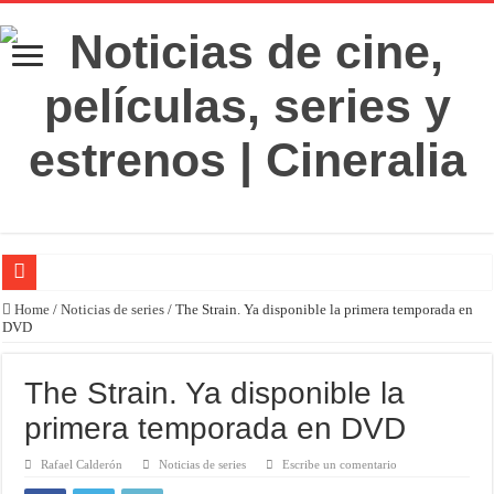
‘El Diablo se viste de Prada 2’. Desaparece la magia
Home
/
Noticias de series
/
The Strain. Ya disponible la primera temporada en
DVD
‘Boulevard’. Nada nuevo
‘La Asistenta’. Dúo perfecto
The Strain. Ya disponible la
Crítica de Spider-Man: Brand new day. Un gran poder conlleva una gran película
primera temporada en DVD
‘Supergirl’. De 7’5 con fresquito
Rafael Calderón
Noticias de series
Escribe un comentario