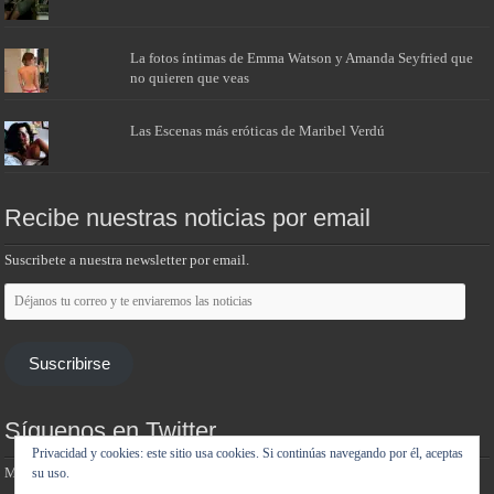
La fotos íntimas de Emma Watson y Amanda Seyfried que
no quieren que veas
Las Escenas más eróticas de Maribel Verdú
Recibe nuestras noticias por email
Suscribete a nuestra newsletter por email.
Déjanos
tu
correo
y
te
Suscribirse
enviaremos
las
noticias
Síguenos en Twitter
Privacidad y cookies: este sitio usa cookies. Si continúas navegando por él, aceptas
Mis tuits
su uso.