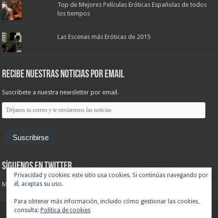
Top de Mejores Películas Eróticas Españolas de todos
los tiempos
Las Escenas más Eróticas de 2015
Recibe nuestras noticias por email
Suscribete a nuestra newsletter por email.
Déjanos
tu
correo
y
te
Suscribirse
enviaremos
las
noticias
Síguenos en Twitter
Privacidad y cookies: este sitio usa cookies. Si continúas navegando por
Mis tuits
él, aceptas su uso.
Para obtener más información, incluido cómo gestionar las cookies,
consulta:
Política de cookies