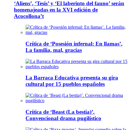
‘Aliens’, ‘Tesis’ y ‘El laberinto del fauno’ serán
homenajeadas en la XVI edición de
Acocollona’t
Crítica de ‘Posesión infernal: En llamas’.
La familia, mal, gracias
La Barraca Educativa presenta su gira
cultural por 15 pueblos españoles
Crítica de ‘Beast (La bestia)’.
Convencional drama pugilístico