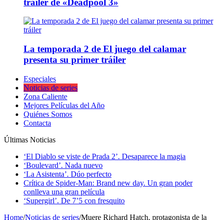
tráiler de «Deadpool 3»
La temporada 2 de El juego del calamar
presenta su primer tráiler
Especiales
Noticias de series
Zona Caliente
Mejores Películas del Año
Quiénes Somos
Contacta
Últimas Noticias
‘El Diablo se viste de Prada 2’. Desaparece la magia
‘Boulevard’. Nada nuevo
‘La Asistenta’. Dúo perfecto
Crítica de Spider-Man: Brand new day. Un gran poder
conlleva una gran película
‘Supergirl’. De 7’5 con fresquito
Home
/
Noticias de series
/
Muere Richard Hatch, protagonista de la