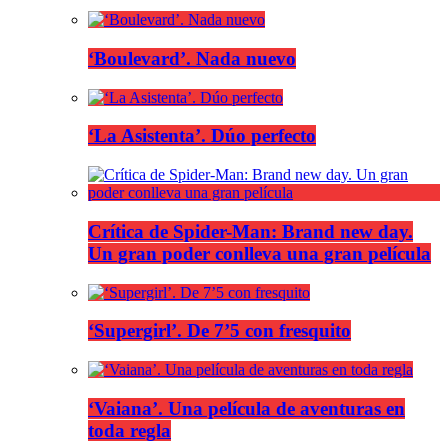
‘Boulevard’. Nada nuevo
‘La Asistenta’. Dúo perfecto
Crítica de Spider-Man: Brand new day.
Un gran poder conlleva una gran película
‘Supergirl’. De 7’5 con fresquito
‘Vaiana’. Una película de aventuras en
toda regla