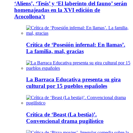
‘Aliens’, ‘Tesis’ y ‘El laberinto del fauno’ serán
homenajeadas en la XVI edición de
Acocollona’t
Crítica de ‘Posesión infernal: En llamas’.
La familia, mal, gracias
La Barraca Educativa presenta su gira
cultural por 15 pueblos españoles
Crítica de ‘Beast (La bestia)’.
Convencional drama pugilístico