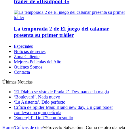
tráiler de «Deadpool 3»
La temporada 2 de El juego del calamar
presenta su primer tráiler
Especiales
Noticias de series
Zona Caliente
Mejores Películas del Año
Quiénes Somos
Contacta
Últimas Noticias
‘El Diablo se viste de Prada 2’. Desaparece la magia
‘Boulevard’. Nada nuevo
‘La Asistenta’. Dúo perfecto
Crítica de Spider-Man: Brand new day. Un gran poder
conlleva una gran película
‘Supergirl’. De 7’5 con fresquito
Home
/
Críticas de cine
/
«Proyecto Salvación». Como de otro planeta