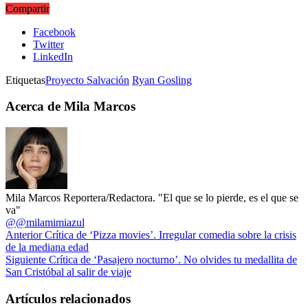
Compartir
Facebook
Twitter
LinkedIn
Etiquetas
Proyecto Salvación
Ryan Gosling
Acerca de Mila Marcos
Mila Marcos Reportera/Redactora. "El que se lo pierde, es el que se
va"
@@milamimiazul
Anterior
Crítica de ‘Pizza movies’. Irregular comedia sobre la crisis
de la mediana edad
Siguiente
Crítica de ‘Pasajero nocturno’. No olvides tu medallita de
San Cristóbal al salir de viaje
Artículos relacionados