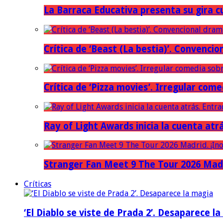
La Barraca Educativa presenta su gira c
Crítica de ‘Beast (La bestia)’. Convencio
Crítica de ‘Pizza movies’. Irregular come
Ray of Light Awards inicia la cuenta atr
Stranger Fan Meet 9 The Tour 2026 Madri
Críticas
‘El Diablo se viste de Prada 2’. Desaparece l