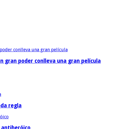
n gran poder conlleva una gran película
oda regla
e antiheróico