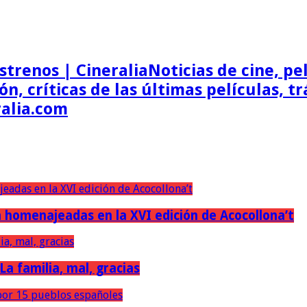
Noticias de cine, pel
ón, críticas de las últimas películas, t
ralia.com
erán homenajeadas en la XVI edición de Acocollona’t
 La familia, mal, gracias