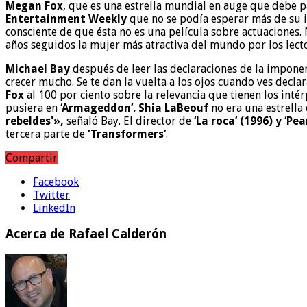
Megan Fox
, que es una estrella mundial en auge que debe pa
Entertainment Weekly
que no se podía esperar más de su i
consciente de que ésta no es una película sobre actuaciones. 
años seguidos la mujer más atractiva del mundo por los lecto
Michael Bay
después de leer las declaraciones de la imponent
crecer mucho. Se te dan la vuelta a los ojos cuando ves decl
Fox
al 100 por ciento sobre la relevancia que tienen los intér
pusiera en
‘Armageddon’. Shia LaBeouf
no era una estrella 
rebeldes'»,
señaló Bay. El director de
‘La roca’ (1996) y ‘Pe
tercera parte de
‘Transformers’
.
Compartir
Facebook
Twitter
LinkedIn
Acerca de Rafael Calderón