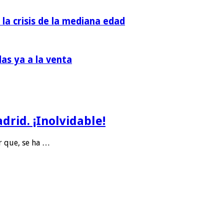
 la crisis de la mediana edad
das ya a la venta
rid. ¡Inolvidable!
r que, se ha …