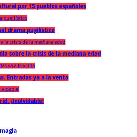
ultural por 15 pueblos españoles
nal drama pugilístico
dia sobre la crisis de la mediana edad
ás. Entradas ya a la venta
d. ¡Inolvidable!
a magia