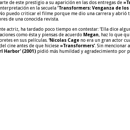
rte de este prestigio a su aparición en las dos entregas de
»Tr
nterpretación en la secuela
‘Transformers: Venganza de los 
No puedo criticar el filme porque me dio una carrera y abrió to
res de una conocida revista.
e actriz, ha tardado poco tiempo en contestar: ‘Ella dice algu
araciones como ésta y piensas de acuerdo
Megan
, haz lo que qu
pretes en sus películas.
‘Nicolas Cage
no era un gran actor cu
del cine antes de que hiciese
»Transformers’
. Sin mencionar a
arl Harbor’ (2001)
pidió más humildad y agradecimiento por part