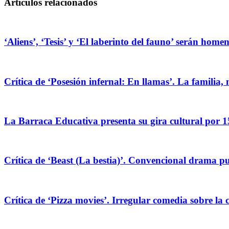
Artículos relacionados
‘Aliens’, ‘Tesis’ y ‘El laberinto del fauno’ serán hom
Crítica de ‘Posesión infernal: En llamas’. La familia, 
La Barraca Educativa presenta su gira cultural por 1
Crítica de ‘Beast (La bestia)’. Convencional drama pug
Crítica de ‘Pizza movies’. Irregular comedia sobre la 