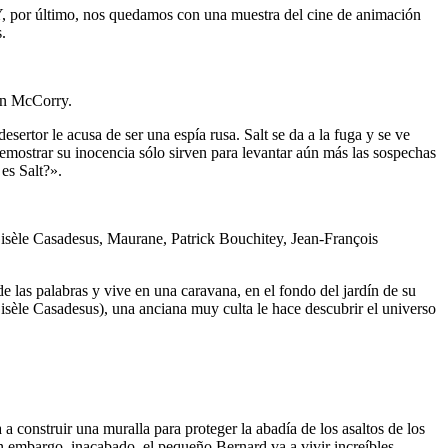
Y, por último, nos quedamos con una muestra del cine de animación
.
ion McCorry.
ertor le acusa de ser una espía rusa. Salt se da a la fuga y se ve
demostrar su inocencia sólo sirven para levantar aún más las sospechas
es Salt?».
Gisèle Casadesus, Maurane, Patrick Bouchitey, Jean-François
las palabras y vive en una caravana, en el fondo del jardín de su
Gisèle Casadesus), una anciana muy culta le hace descubrir el universo
a construir una muralla para proteger la abadía de los asaltos de los
 embargo, inacabado, el pequeño Bernard va a vivir increíbles