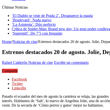
Últimas Noticias
‘El Diablo se viste de Prada 2’. Desaparece la magia
‘Boulevard’. Nada nuevo
‘La Asistenta’. Dúo perfecto
Crítica de Spider-Man: Brand new day. Un gran poder conlleva
‘Supergirl’. De 7’5 con fresquito
Home
/
Noticias de cine
/
Estrenos destacados 20 de agosto. Jolie, Depa
Estrenos destacados 20 de agosto. Jolie, D
Rafael Calderón
Noticias de cine
Escribe un comentario
Compartir
Facebook
Twitter
LinkedIn
Pasado el ecuador del mes de agosto la cartelera se relaja, las grande
interés. Hablamos de ‘Salt’, lo nuevo de Angelina Jolie, una de acci
venir. De la secuela de ‘Cómo perros y gatos’ mejor no hablamos.