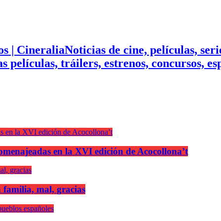
Noticias de cine, películas, ser
mas películas, tráilers, estrenos, concursos, 
n homenajeadas en la XVI edición de Acocollona’t
 familia, mal, gracias