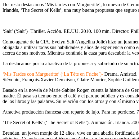
Del resto destacamos ‘Mis tardes con Margueritte’, lo nuevo de Gera
Irlandés, ‘The Secret of Kells’, una muy buena propuesta que seguro s
‘Salt’ (‘Salt’)- Thriller. Acción. EE.UU. 2010. 100 min. Director: Phi
Como agente de la CIA, Evelyn Salt (Angelina Jolie) hizo un juramento 
obligada a utilizar todas sus habilidades y años de experiencia como e
acerca de sus motivos. Mientras continúa la caza para descubrir la ver
La destacamos por lo atractivo de la propuesta y sobretodo de su actri
‘Mis Tardes con Margueritte’ (‘La Tête en Friche’)-
Drama. Amistad. F
Stévenin, François-Xavier Demaison, Claire Maurier, Sophie Guillemi
Basado en la novela de Marie-Sabine Roger, cuenta la historia de Ger
madre. Él pasa su tiempo entre el café y el parque público y es consi
de los libros y las palabras. Su relación con los otros y con sí mismo 
Atractiva producción francesa con reparto de lujo. Para no perderse. 7
‘The Secret of Kells’ (‘The Secret of Kells’)- Animación. Irlanda. 
Brendan, un joven monje de 12 años, vive en una abadía fortificada de 
vikingos. Cuando conoce al Hermano Aidan, un famoso maestro miniatu