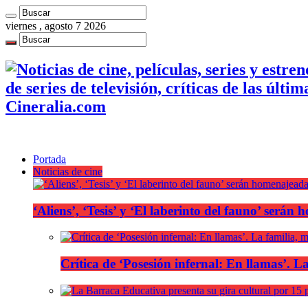
viernes , agosto 7 2026
de series de televisión, críticas de las últi
Cineralia.com
Portada
Noticias de cine
‘Aliens’, ‘Tesis’ y ‘El laberinto del fauno’ será
Crítica de ‘Posesión infernal: En llamas’. La