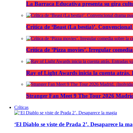
La Barraca Educativa presenta su gira cult
Crítica de ‘Beast (La bestia)’. Convencional
Crítica de ‘Pizza movies’. Irregular comedia
Ray of Light Awards inicia la cuenta atrás.
Stranger Fan Meet 9 The Tour 2026 Madrid.
Críticas
‘El Diablo se viste de Prada 2’. Desaparece la ma