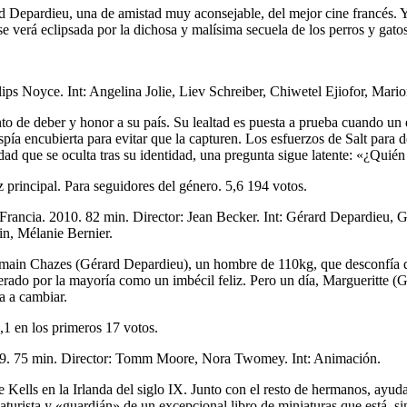
rd Depardieu, una de amistad muy aconsejable, del mejor cine francés. 
e verá eclipsada por la dichosa y malísima secuela de los perros y gatos
llips Noyce. Int: Angelina Jolie, Liev Schreiber, Chiwetel Ejiofor, Mar
de deber y honor a su país. Su lealtad es puesta a prueba cuando un des
spía encubierta para evitar que la capturen. Los esfuerzos de Salt para 
dad que se oculta tras su identidad, una pregunta sigue latente: «¿Quién 
z principal. Para seguidores del género. 5,6 194 votos.
rancia. 2010. 82 min. Director: Jean Becker. Int: Gérard Depardieu, 
n, Mélanie Bernier.
main Chazes (Gérard Depardieu), un hombre de 110kg, que desconfía de 
derado por la mayoría como un imbécil feliz. Pero un día, Margueritte (
va a cambiar.
,1 en los primeros 17 votos.
2009. 75 min. Director: Tomm Moore, Nora Twomey. Int: Animación.
Kells en la Irlanda del siglo IX. Junto con el resto de hermanos, ayuda 
rista y «guardián» de un excepcional libro de miniaturas que está, sin