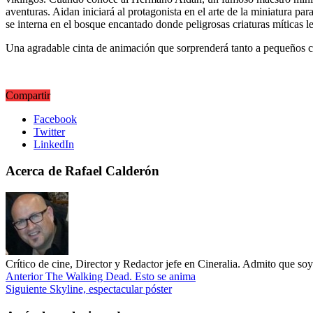
aventuras. Aidan iniciará al protagonista en el arte de la miniatura par
se interna en el bosque encantado donde peligrosas criaturas míticas 
Una agradable cinta de animación que sorprenderá tanto a pequeños 
Compartir
Facebook
Twitter
LinkedIn
Acerca de Rafael Calderón
Crítico de cine, Director y Redactor jefe en Cineralia. Admito que s
Anterior
The Walking Dead. Esto se anima
Siguiente
Skyline, espectacular póster