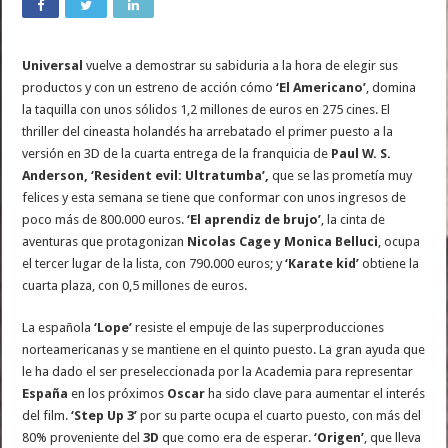
Universal
vuelve a demostrar su sabiduria a la hora de elegir sus
productos y con un estreno de acción cómo
‘El Americano’
, domina
la taquilla con unos sólidos 1,2 millones de euros en 275 cines. El
thriller del cineasta holandés ha arrebatado el primer puesto a la
versión en 3D de la cuarta entrega de la franquicia de
Paul W. S.
Anderson, ‘Resident evil: Ultratumba’,
que se las prometía muy
felices y esta semana se tiene que conformar con unos ingresos de
poco más de 800.000 euros.
‘El aprendiz de brujo’
, la cinta de
aventuras que protagonizan
Nicolas Cage y Monica Belluci
, ocupa
el tercer lugar de la lista, con 790.000 euros; y
‘Karate kid’
obtiene la
cuarta plaza, con 0,5 millones de euros.
La española
‘Lope’
resiste el empuje de las superproducciones
norteamericanas y se mantiene en el quinto puesto. La gran ayuda que
le ha dado el ser preseleccionada por la Academia para representar
España
en los próximos
Oscar
ha sido clave para aumentar el interés
del film.
‘Step Up 3’
por su parte ocupa el cuarto puesto, con más del
80% proveniente del
3D
que como era de esperar.
‘Origen’
, que lleva