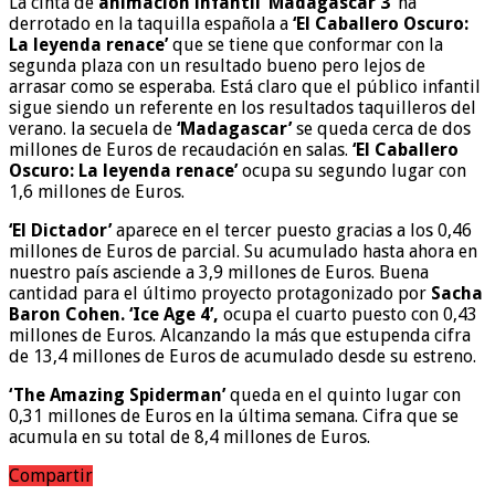
La cinta de
animación infantil ‘Madagascar 3’
ha
derrotado en la taquilla española a
‘El Caballero Oscuro:
La leyenda renace’
que se tiene que conformar con la
segunda plaza con un resultado bueno pero lejos de
arrasar como se esperaba. Está claro que el público infantil
sigue siendo un referente en los resultados taquilleros del
verano. la secuela de
‘Madagascar’
se queda cerca de dos
millones de Euros de recaudación en salas.
‘El Caballero
Oscuro: La leyenda renace’
ocupa su segundo lugar con
1,6 millones de Euros.
‘El Dictador’
aparece en el tercer puesto gracias a los 0,46
millones de Euros de parcial. Su acumulado hasta ahora en
nuestro país asciende a 3,9 millones de Euros. Buena
cantidad para el último proyecto protagonizado por
Sacha
Baron Cohen. ‘Ice Age 4’,
ocupa el cuarto puesto con 0,43
millones de Euros. Alcanzando la más que estupenda cifra
de 13,4 millones de Euros de acumulado desde su estreno.
‘The Amazing Spiderman’
queda en el quinto lugar con
0,31 millones de Euros en la última semana. Cifra que se
acumula en su total de 8,4 millones de Euros.
Compartir