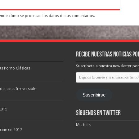
nde cómo se procesan los datos de tus comentarios.
Recibe nuestras noticias po
Suscribete a nuestra newsletter por
las Porno Clásicas
Déjanos
tu
correo
y
el cine. Irreversible
te
Suscribirse
enviaremos
las
noticias
2015
Síguenos en Twitter
Mis tuits
 cine en 2017