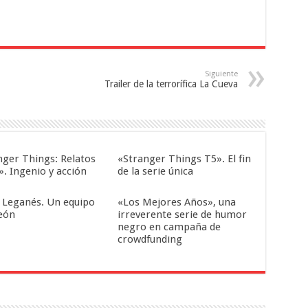
Siguiente
Trailer de la terrorífica La Cueva
nger Things: Relatos
«Stranger Things T5». El fin
». Ingenio y acción
de la serie única
 Leganés. Un equipo
«Los Mejores Años», una
eón
irreverente serie de humor
negro en campaña de
crowdfunding