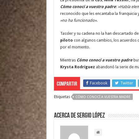
Cómo conocí a vuestro padre
:
»Había elem
reconocido que les encantaba la franquicia
»no ha funcionado»
.
Tassler y su cadena no la han descartado de
piloto
con algunos cambios, los acuerdos c
por el momento.
Mientras
Cómo conocí a vuestro padre
bus
Krysta Rodríguez
abandonó la serie de man
Facebook
Twitter
Compartir
Etiquetas
CÓMO CONOCÍ A VUESTRA MADRE
Acerca de Sergio López