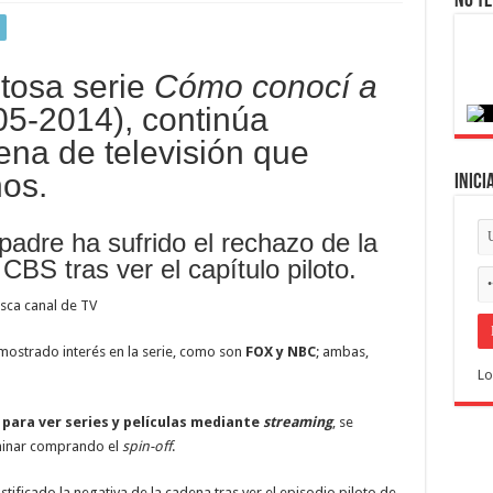
No te
itosa serie
Cómo conocí a
05-2014), continúa
na de televisión que
os.
Inici
adre ha sufrido el rechazo de la
BS tras ver el capítulo piloto.
mostrado interés en la serie, como son
FOX y NBC
; ambas,
Lo
 para ver series y películas mediante
streaming
, se
rminar comprando el
spin-off
.
justificado la negativa de la cadena tras ver el episodio piloto de