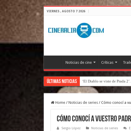
VIERNES , AGOSTO 7 2026
Noticias de cine
Críticas
Trail
Últimas Noticias
‘El Diablo se viste de Prada 2’
Home
/
Noticias de series
/
Cómo conocí a vu
Cómo conocí a vuestro padr
Sergio López
Noticias de series
E