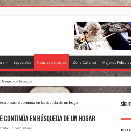
ers
Especiales
Noticias de series
Zona Caliente
Mejores Película
. Desaparece la magia
estro padre continúa en búsqueda de un hogar
Sígue
e continúa en búsqueda de un hogar
scribe un comentario