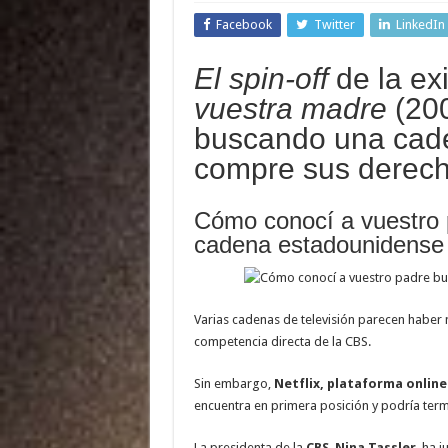
Facebook
Twitter
LinkedIn
El
spin-off
de la ex
vuestra madre
(20
buscando una cade
compre sus derech
Cómo conocí a vuestro p
cadena estadounidense C
Varias cadenas de televisión parecen haber 
competencia directa de la CBS.
Sin embargo,
Netflix, plataforma online
encuentra en primera posición y podría te
La presidenta de la
CBS
,
Nina Tassler
, ha 