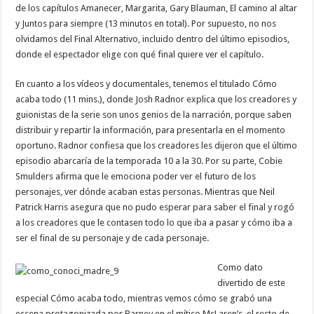
de los capítulos Amanecer, Margarita, Gary Blauman, El camino al altar
y Juntos para siempre (13 minutos en total). Por supuesto, no nos
olvidamos del Final Alternativo, incluido dentro del último episodios,
donde el espectador elige con qué final quiere ver el capítulo.
En cuanto a los vídeos y documentales, tenemos el titulado Cómo
acaba todo (11 mins.), donde Josh Radnor explica que los creadores y
guionistas de la serie son unos genios de la narración, porque saben
distribuir y repartir la información, para presentarla en el momento
oportuno. Radnor confiesa que los creadores les dijeron que el último
episodio abarcaría de la temporada 10 a la 30. Por su parte, Cobie
Smulders afirma que le emociona poder ver el futuro de los
personajes, ver dónde acaban estas personas. Mientras que Neil
Patrick Harris asegura que no pudo esperar para saber el final y rogó
a los creadores que le contasen todo lo que iba a pasar y cómo iba a
ser el final de su personaje y de cada personaje.
Como dato
divertido de este
especial Cómo acaba todo, mientras vemos cómo se grabó una
escena protagonizada por Barney en el mítico McLaren’s, el resto de