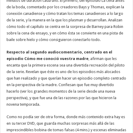
minutos de duración cada uno. El primero, del episodio La cena antes
de la boda, comentado por los creadores Bays y Thomas, explican la
conexión canadiense y cómo tratan los temas canadienses a lo largo
de la serie, y la manera en la que los plasman y desarrollan. Analizan
cómo todo el capítulo se centra en la sorpresa de Barney para Robin
sobre la cena de ensayo, y en cómo ésta se convierte en una pista de
baile sobre hielo y cómo consiguieron conectarlo todo.
Respecto al segundo audiocomentario, centrado en el
episodio Cómo me conoció vuestra madre
, afirman que les
encanta que la primera escena sea una divertida recreación del piloto
de la serie. Revelan que éste es uno de los episodios más alocados
que han realizado y que querían hacer un episodio completo centrado
en la perspectiva de la madre. Confiesan que fue muy divertido
hacerlo (ver los grandes momentos de la serie desde una nueva
perspectiva), y que fue una de las razones por las que hicieron la
novena temporada.
Como no podía ser de otra forma, donde más contenido extra hay es
en su tercer DVD, que guarda muchas sorpresas más allá de las
imprescindibles bobina de tomas falsas (4 mins.) y escenas eliminadas