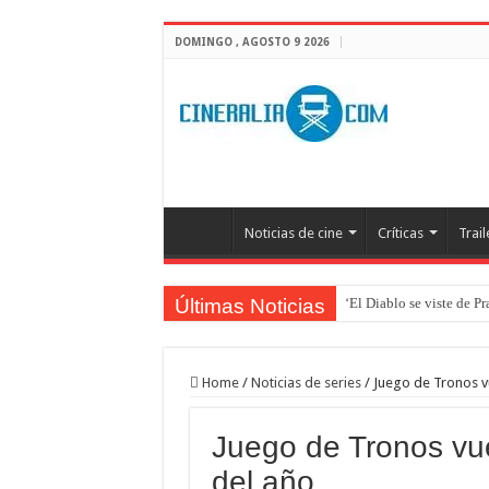
DOMINGO , AGOSTO 9 2026
Noticias de cine
Críticas
Trail
Últimas Noticias
‘El Diablo se viste de P
‘Boulevard’. Nada nuev
‘La Asistenta’. Dúo perf
Home
/
Noticias de series
/
Juego de Tronos vu
Crítica de Spider-Man: 
Juego de Tronos vue
‘Supergirl’. De 7’5 con f
del año