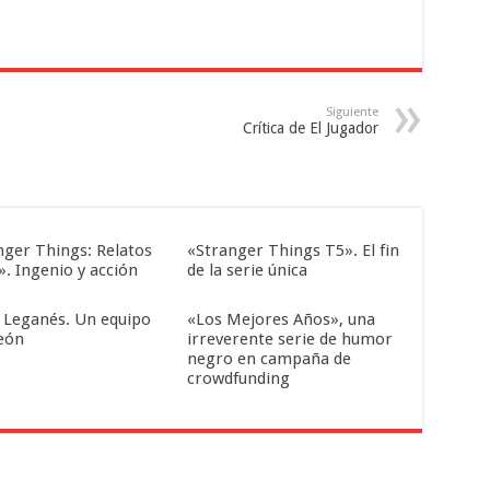
Siguiente
Crítica de El Jugador
nger Things: Relatos
«Stranger Things T5». El fin
». Ingenio y acción
de la serie única
 Leganés. Un equipo
«Los Mejores Años», una
eón
irreverente serie de humor
negro en campaña de
crowdfunding