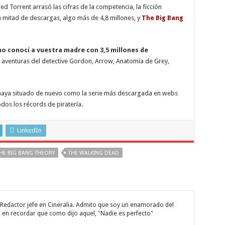
d Torrent arrasó las cifras de la competencia, la ficción
 mitad de descargas, algo más de 4,8 millones, y
The Big Bang
mo conocí a vuestra madre con 3,5 millones de
as aventuras del detective Gordon, Arrow, Anatomía de Grey,
 haya situado de nuevo como la serie más descargada en webs
odos los récords de piratería.
LinkedIn
HE BIG BANG THEORY
THE WALKING DEAD
 y Redactor jefe en Cineralia. Admito que soy un enamorado del
 en recordar que como dijo aquel, "Nadie es perfecto"