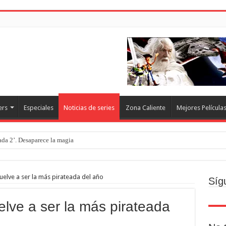
ers
Especiales
Noticias de series
Zona Caliente
Mejores Película
rada 2’. Desaparece la magia
o
ecto
elve a ser la más pirateada del año
Síg
Brand new day. Un gran poder conlleva una gran película
lve a ser la más pirateada
resquito