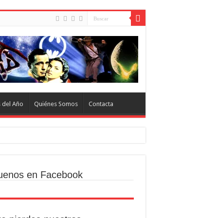
s del Año
Quiénes Somos
Contacta
uenos en Facebook