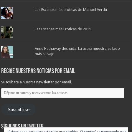
Las Escenas más eróticas de Maribel Verdú
Las Escenas más Eróticas de 2015
Anne Hathaway desnuda. La actriz muestra su lado
más salvaje
Recibe nuestras noticias por email
Suscribete a nuestra newsletter por email.
Déjanos
tu
correo
y
te
Suscribirse
enviaremos
las
noticias
Síguenos en Twitter