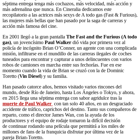
séptima entrega tenga más cochazos, más velocidad, más acción y
más adrenalina que nunca. En Cineralia dedicamos este
recopilatorio a las actrices más sexys de A todo gas (Fast & Furious),
las mujeres más bellas que han pasado por la saga de carreras y
acción más famosa del cine.
En 2001 llegó a la gran pantalla
The Fast and the Furious (A todo
gas)
, un jovencísimo
Paul Walker
dió vida por primera vez al
policía de incógnito Brian O’Conner, un agente con una complicada
misión, infiltrarse en el mundillo de las carreras ilegales de coches
tuneados para encontrar y capturar a unos delincuentes con varios
robos de camiones en marcha entre sus fechorías. Fue en ese
momento cuando la vida de Brian se cruzó con la de Dominic
Toretto (
Vin Diesel
) y su familia.
Han pasado catorce años, hemos visitado varios rincones del
mundo, desde Río de Janeiro, hasta Los Ángeles o Tokyo, y ahora,
en 2015 llega una séptima entrega con sabor agridulce tras la
muerte de Paul Walker
con tan solo 40 años, en un desgraciado
accidente de tráfico, caprichos del destino. Tanto sus compañeros de
reparto, como el director James Wan, con la ayuda de los
productores y el equipo de rodaje tomaron la difícil decisión
de continuar rodando una película que permitirá a los miles de
millones de fans de la franquicia disfrutar por última vez de la
pareja Brian-Toretto.