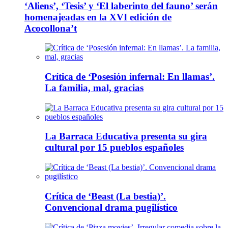
‘Aliens’, ‘Tesis’ y ‘El laberinto del fauno’ serán
homenajeadas en la XVI edición de
Acocollona’t
Crítica de ‘Posesión infernal: En llamas’.
La familia, mal, gracias
La Barraca Educativa presenta su gira
cultural por 15 pueblos españoles
Crítica de ‘Beast (La bestia)’.
Convencional drama pugilístico