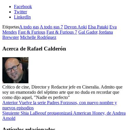
Facebook
Twitter
LinkedIn
Etiquetas
A todo gas
A todo gas 7
Devon Aoki
Elsa Pataki
Eva
Mendes
Fast & Furious
Fast & Furious 7
Gal Gadot
Jordana
Brewster
Michelle Rodríguez
Acerca de Rafael Calderón
Crítico de cine, Director y Redactor jefe en Cineralia. Admito que
soy un enamorado del séptimo arte que no duda en recordar que
como dijo aquel, "Nadie es perfecto"
Anterior
Vuelve la serie Padres Forzosos, con nuevo nombre y
nuevos episodios
Siguiente
Shia LaBeouf protagonizará American Honey, de Andrea
Arnold
Artículos relacionados