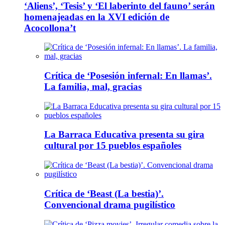
‘Aliens’, ‘Tesis’ y ‘El laberinto del fauno’ serán
homenajeadas en la XVI edición de
Acocollona’t
Crítica de ‘Posesión infernal: En llamas’.
La familia, mal, gracias
La Barraca Educativa presenta su gira
cultural por 15 pueblos españoles
Crítica de ‘Beast (La bestia)’.
Convencional drama pugilístico