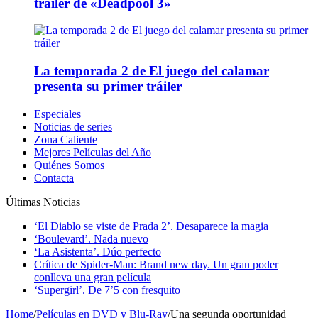
tráiler de «Deadpool 3»
La temporada 2 de El juego del calamar
presenta su primer tráiler
Especiales
Noticias de series
Zona Caliente
Mejores Películas del Año
Quiénes Somos
Contacta
Últimas Noticias
‘El Diablo se viste de Prada 2’. Desaparece la magia
‘Boulevard’. Nada nuevo
‘La Asistenta’. Dúo perfecto
Crítica de Spider-Man: Brand new day. Un gran poder
conlleva una gran película
‘Supergirl’. De 7’5 con fresquito
Home
/
Películas en DVD y Blu-Ray
/
Una segunda oportunidad