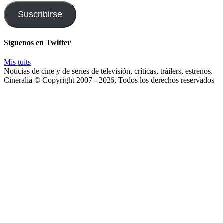
correo
y
Suscribirse
te
enviaremos
las
Síguenos en Twitter
noticias
Mis tuits
Noticias de cine y de series de televisión, críticas, tráilers, estrenos.
Cineralia © Copyright 2007 - 2026, Todos los derechos reservados