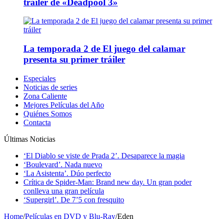
tráiler de «Deadpool 3»
La temporada 2 de El juego del calamar
presenta su primer tráiler
Especiales
Noticias de series
Zona Caliente
Mejores Películas del Año
Quiénes Somos
Contacta
Últimas Noticias
‘El Diablo se viste de Prada 2’. Desaparece la magia
‘Boulevard’. Nada nuevo
‘La Asistenta’. Dúo perfecto
Crítica de Spider-Man: Brand new day. Un gran poder
conlleva una gran película
‘Supergirl’. De 7’5 con fresquito
Home
/
Películas en DVD y Blu-Ray
/
Eden