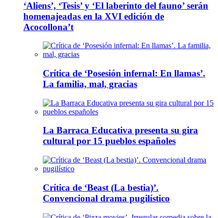
‘Aliens’, ‘Tesis’ y ‘El laberinto del fauno’ serán
homenajeadas en la XVI edición de
Acocollona’t
Crítica de ‘Posesión infernal: En llamas’.
La familia, mal, gracias
La Barraca Educativa presenta su gira
cultural por 15 pueblos españoles
Crítica de ‘Beast (La bestia)’.
Convencional drama pugilístico