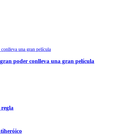
gran poder conlleva una gran película
 regla
ntiheróico