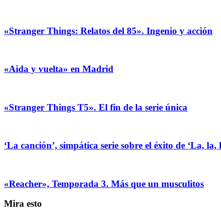
«Stranger Things: Relatos del 85». Ingenio y acción
«Aida y vuelta» en Madrid
«Stranger Things T5». El fin de la serie única
‘La canción’, simpática serie sobre el éxito de ‘La, la,
«Reacher», Temporada 3. Más que un musculitos
Mira esto