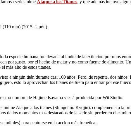
la famosa serie anime
Ataque a los Titanes
, y que además incluye algun
.
tad (119 min) (2015, Japón).
 la especie humana fue llevada al límite de la extinción por unos enorm
hacen por gusto, por el hecho de matar y no como fuente de alimento. 
l más alto de estos titanes.
visto a ningún titán durante casi 100 años. Pero, de repente, dos niños,
ujero, esto lo aprovechan los titanes de fuera para entrar por ese huec
l mismo nombre de Hajime Isayama y está producida por Wit Studio.
 del anime Ataque a los titanes (Shingei no Kyojin), complementa a la p
s de los momentos mas destacados de la serie sin perder en el camino 
cindibles) para centrarse en la accion más frenética.