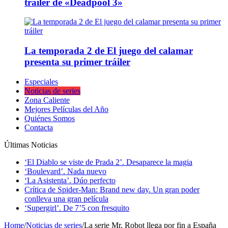
tráiler de «Deadpool 3»
La temporada 2 de El juego del calamar
presenta su primer tráiler
Especiales
Noticias de series
Zona Caliente
Mejores Películas del Año
Quiénes Somos
Contacta
Últimas Noticias
‘El Diablo se viste de Prada 2’. Desaparece la magia
‘Boulevard’. Nada nuevo
‘La Asistenta’. Dúo perfecto
Crítica de Spider-Man: Brand new day. Un gran poder
conlleva una gran película
‘Supergirl’. De 7’5 con fresquito
Home
/
Noticias de series
/
La serie Mr. Robot llega por fin a España