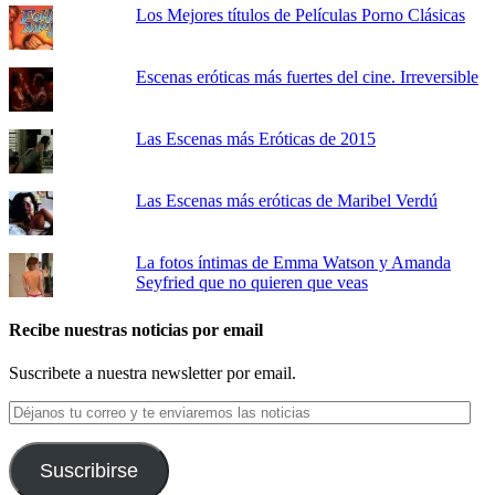
Los Mejores títulos de Películas Porno Clásicas
Escenas eróticas más fuertes del cine. Irreversible
Las Escenas más Eróticas de 2015
Las Escenas más eróticas de Maribel Verdú
La fotos íntimas de Emma Watson y Amanda
Seyfried que no quieren que veas
Recibe nuestras noticias por email
Suscribete a nuestra newsletter por email.
Déjanos
tu
correo
y
Suscribirse
te