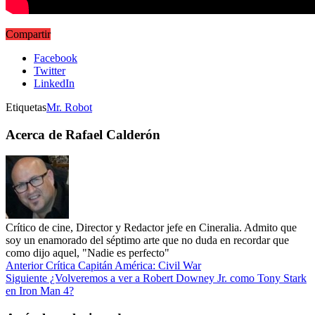
Compartir
Facebook
Twitter
LinkedIn
Etiquetas
Mr. Robot
Acerca de Rafael Calderón
Crítico de cine, Director y Redactor jefe en Cineralia. Admito que
soy un enamorado del séptimo arte que no duda en recordar que
como dijo aquel, "Nadie es perfecto"
Anterior
Crítica Capitán América: Civil War
Siguiente
¿Volveremos a ver a Robert Downey Jr. como Tony Stark
en Iron Man 4?