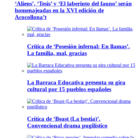
‘Aliens’, ‘Tesis’ y ‘El laberinto del fauno’ serán
homenajeadas en la XVI edición de
Acocollona’t
Crítica de ‘Posesión infernal: En llamas’.
La familia, mal, gracias
La Barraca Educativa presenta su gira
cultural por 15 pueblos españoles
Crítica de ‘Beast (La bestia)’.
Convencional drama pugilístico