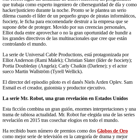
que trabaja como experto ingeniero de ciberseguridad de día y como
hacker/justiciero durante la noche. Pronto se le plantea un serio
dilema cuando el líder de un pequeño grupo de piratas informáticos,
fsociety, le ficha para encomendarle destruir a la empresa que se
supone debe de proteger. Movido por sus creencias personales,
Elliot duda entre aprovechar o no la gran oportunidad de hundir a
los grandes directivos de las multinacionales que cree que están
controlando el mundo.
La serie de Universal Cable Productions, está protagonizada por
Elliot Anderson (Rami Malek); Christian Slater (líder de fsociety);
Portia Doubleday (Angela); Carly Chaikin (Darlene); y el actor
sueco Martin Wallström (Tyrell Wellick).
El director del episodio piloto es el danés Niels Arden Oplev. Sam
Esmail es el creador, guionista y productor ejecutivo.
La serie Mr. Robot, una gran revelación en Estados Unidos
Esta ficción combina un gran guión, enormes interpretaciones y una
trama de rabiosa actualidad. Mr. Robot fue elegida una de las series
revelación en 2015 tras cosechar elogios en todo el mundo.
Ha recibido buen número de premios como dos
Globos de Oro
como mejor serie de televisión en la categoría de drama y mejor