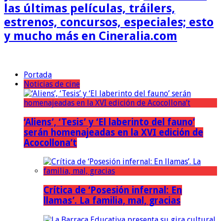
las últimas películas, tráilers,
estrenos, concursos, especiales; esto
y mucho más en Cineralia.com
Portada
Noticias de cine
‘Aliens’, ‘Tesis’ y ‘El laberinto del fauno’
serán homenajeadas en la XVI edición de
Acocollona’t
Crítica de ‘Posesión infernal: En
llamas’. La familia, mal, gracias