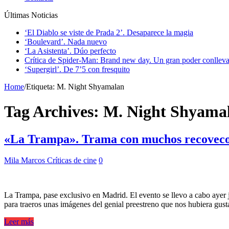
Últimas Noticias
‘El Diablo se viste de Prada 2’. Desaparece la magia
‘Boulevard’. Nada nuevo
‘La Asistenta’. Dúo perfecto
Crítica de Spider-Man: Brand new day. Un gran poder conlleva
‘Supergirl’. De 7’5 con fresquito
Home
/
Etiqueta:
M. Night Shyamalan
Tag Archives:
M. Night Shyama
«La Trampa». Trama con muchos recovec
Mila Marcos
Críticas de cine
0
La Trampa, pase exclusivo en Madrid. El evento se llevo a cabo ayer
para traeros unas imágenes del genial preestreno que nos hubiera gu
Leer más