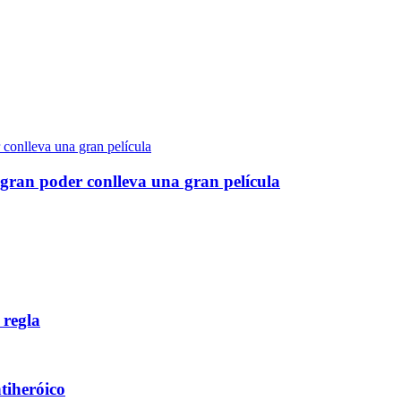
gran poder conlleva una gran película
 regla
ntiheróico