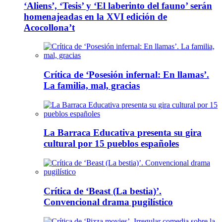
‘Aliens’, ‘Tesis’ y ‘El laberinto del fauno’ serán
homenajeadas en la XVI edición de
Acocollona’t
Crítica de ‘Posesión infernal: En llamas’.
La familia, mal, gracias
La Barraca Educativa presenta su gira
cultural por 15 pueblos españoles
Crítica de ‘Beast (La bestia)’.
Convencional drama pugilístico