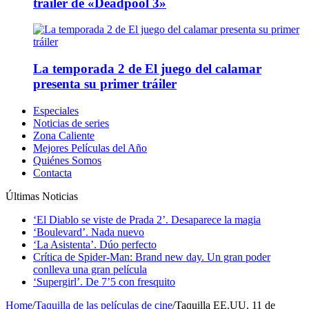
tráiler de «Deadpool 3»
La temporada 2 de El juego del calamar
presenta su primer tráiler
Especiales
Noticias de series
Zona Caliente
Mejores Películas del Año
Quiénes Somos
Contacta
Últimas Noticias
‘El Diablo se viste de Prada 2’. Desaparece la magia
‘Boulevard’. Nada nuevo
‘La Asistenta’. Dúo perfecto
Crítica de Spider-Man: Brand new day. Un gran poder
conlleva una gran película
‘Supergirl’. De 7’5 con fresquito
Home
/
Taquilla de las películas de cine
/
Taquilla EE.UU. 11 de