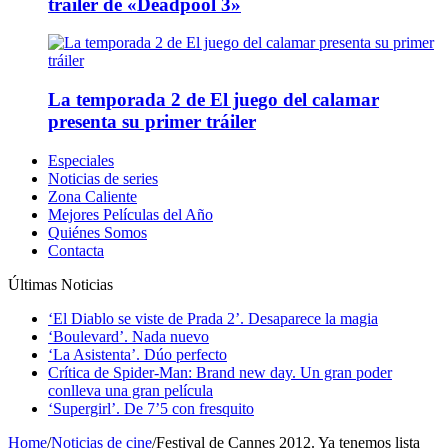
tráiler de «Deadpool 3»
La temporada 2 de El juego del calamar
presenta su primer tráiler
Especiales
Noticias de series
Zona Caliente
Mejores Películas del Año
Quiénes Somos
Contacta
Últimas Noticias
‘El Diablo se viste de Prada 2’. Desaparece la magia
‘Boulevard’. Nada nuevo
‘La Asistenta’. Dúo perfecto
Crítica de Spider-Man: Brand new day. Un gran poder
conlleva una gran película
‘Supergirl’. De 7’5 con fresquito
Home
/
Noticias de cine
/
Festival de Cannes 2012. Ya tenemos lista