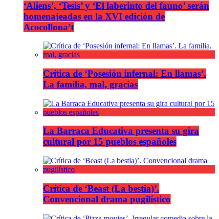
‘Aliens’, ‘Tesis’ y ‘El laberinto del fauno’ serán
homenajeadas en la XVI edición de
Acocollona’t
Crítica de ‘Posesión infernal: En llamas’.
La familia, mal, gracias
La Barraca Educativa presenta su gira
cultural por 15 pueblos españoles
Crítica de ‘Beast (La bestia)’.
Convencional drama pugilístico