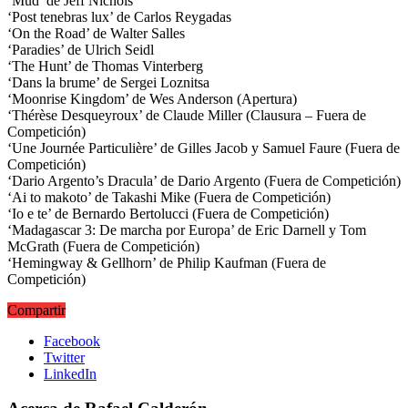
‘Mud’ de Jeff Nichols
‘Post tenebras lux’ de Carlos Reygadas
‘On the Road’ de Walter Salles
‘Paradies’ de Ulrich Seidl
‘The Hunt’ de Thomas Vinterberg
‘Dans la brume’ de Sergei Loznitsa
‘Moonrise Kingdom’ de Wes Anderson (Apertura)
‘Thérèse Desqueyroux’ de Claude Miller (Clausura – Fuera de
Competición)
‘Une Journée Particulière’ de Gilles Jacob y Samuel Faure (Fuera de
Competición)
‘Dario Argento’s Dracula’ de Dario Argento (Fuera de Competición)
‘Ai to makoto’ de Takashi Mike (Fuera de Competición)
‘Io e te’ de Bernardo Bertolucci (Fuera de Competición)
‘Madagascar 3: De marcha por Europa’ de Eric Darnell y Tom
McGrath (Fuera de Competición)
‘Hemingway & Gellhorn’ de Philip Kaufman (Fuera de
Competición)
Compartir
Facebook
Twitter
LinkedIn