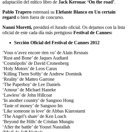
adaptación del mítico libro de
Jack Kerouac ‘On the road’
.
Pablo Trapero
estrenará su
Elefante Blanco en Un certain
regard
o bien fuera de concurso.
Nanni Moretti,
presidirá el Jurado oficial. Os dejamos con la lista
oficial de este cada día más pretigioso
Festival de Cannes:
Sección Oficial del Festival de Cannes 2012
‘Vous n’avez encore rien vu’ de Alain Resnais
‘Rust and Bone’ de Jaques Audiard
‘Cosmópolis’ de David Cronenberg
‘Holy Motors’ de Leos Carax
‘Killing Them Softly’ de Andrew Dominik
‘Reality’ de Matteo Garrone
‘The Paperboy’ de Lee Daniels
‘Amour’ de Michael Haneke
‘Lawless’ de John Hillcoat
‘In another country’ de Sangsoo Hong
‘Taste of money’ de Sangsoo Im
‘Like someone in love’ de Abbas Kiarostami
‘The Angel’s share’ de Ken Loach
‘Beyond the Hills’ de Cristian Mungiu
‘After the battle’ de Yousri Nasrallah