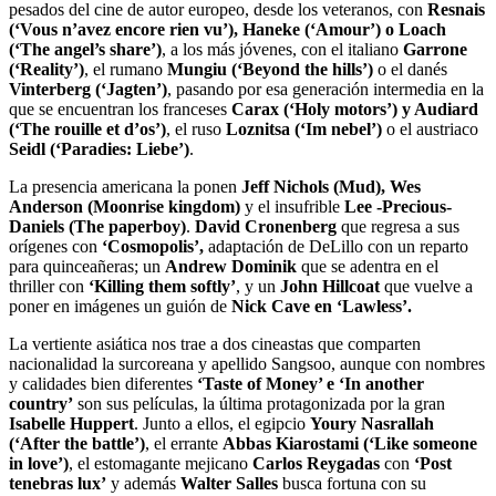
pesados del cine de autor europeo, desde los veteranos, con
Resnais
(‘Vous n’avez encore rien vu’), Haneke (‘Amour’) o Loach
(‘The angel’s share’)
, a los más jóvenes, con el italiano
Garrone
(‘Reality’)
, el rumano
Mungiu (‘Beyond the hills’)
o el danés
Vinterberg (‘Jagten’)
, pasando por esa generación intermedia en la
que se encuentran los franceses
Carax (‘Holy motors’) y Audiard
(‘The rouille et d’os’)
, el ruso
Loznitsa (‘Im nebel’)
o el austriaco
Seidl (‘Paradies: Liebe’)
.
La presencia americana la ponen
Jeff Nichols (Mud), Wes
Anderson (Moonrise kingdom)
y el insufrible
Lee -Precious-
Daniels (The paperboy)
.
David Cronenberg
que regresa a sus
orígenes con
‘Cosmopolis’,
adaptación de DeLillo con un reparto
para quinceañeras; un
Andrew Dominik
que se adentra en el
thriller con
‘Killing them softly’
, y un
John Hillcoat
que vuelve a
poner en imágenes un guión de
Nick Cave en ‘Lawless’.
La vertiente asiática nos trae a dos cineastas que comparten
nacionalidad la surcoreana y apellido Sangsoo, aunque con nombres
y calidades bien diferentes
‘Taste of Money’ e ‘In another
country’
son sus películas, la última protagonizada por la gran
Isabelle Huppert
. Junto a ellos, el egipcio
Youry Nasrallah
(‘After the battle’)
, el errante
Abbas Kiarostami (‘Like someone
in love’)
, el estomagante mejicano
Carlos Reygadas
con
‘Post
tenebras lux’
y además
Walter Salles
busca fortuna con su