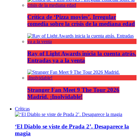
Crítica de ‘Pizza movies’. Irregular
comedia sobre la crisis de la mediana edad
Ray of Light Awards inicia la cuenta atrás.
Entradas ya a la venta
Stranger Fan Meet 9 The Tour 2026
Madrid. ¡Inolvidable!
Críticas
‘El Diablo se viste de Prada 2’. Desaparece la
magia