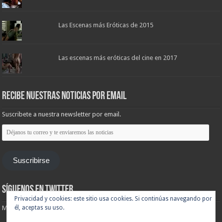
Las Escenas más Eróticas de 2015
Las escenas más eróticas del cine en 2017
Recibe nuestras noticias por email
Suscribete a nuestra newsletter por email.
Déjanos
tu
correo
y
te
Suscribirse
enviaremos
las
noticias
Síguenos en Twitter
Privacidad y cookies: este sitio usa cookies. Si continúas navegando por
Mis tuits
él, aceptas su uso.