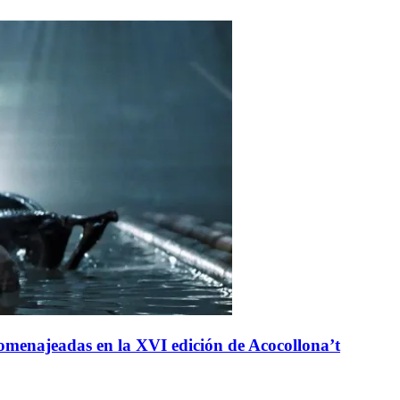
n homenajeadas en la XVI edición de Acocollona’t