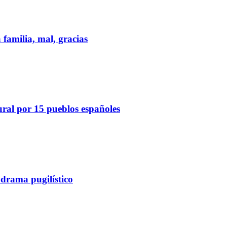
 familia, mal, gracias
ural por 15 pueblos españoles
 drama pugilístico