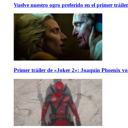
Vuelve nuestro ogro preferido en el primer tráile
Primer tráiler de «Joker 2»: Joaquin Phoenix v