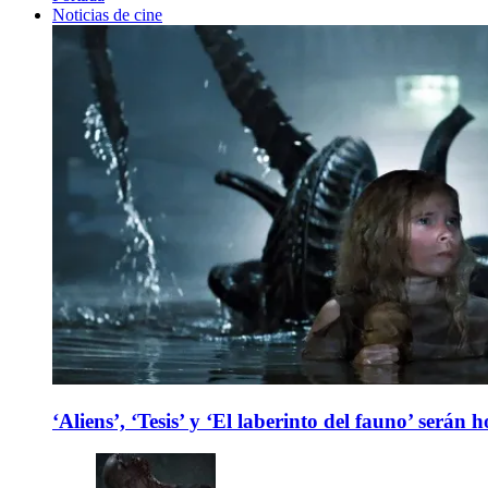
Noticias de cine
‘Aliens’, ‘Tesis’ y ‘El laberinto del fauno’ será