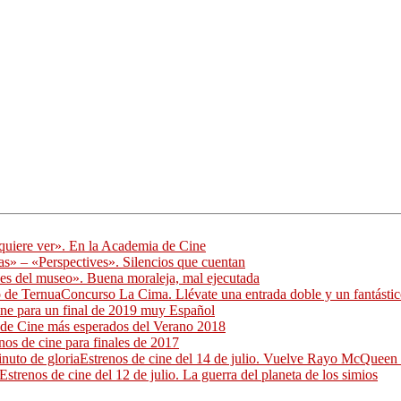
quiere ver». En la Academia de Cine
as» – «Perspectives». Silencios que cuentan
es del museo». Buena moraleja, mal ejecutada
Concurso La Cima. Llévate una entrada doble y un fantásti
ine para un final de 2019 muy Español
 de Cine más esperados del Verano 2018
nos de cine para finales de 2017
Estrenos de cine del 14 de julio. Vuelve Rayo McQueen 
Estrenos de cine del 12 de julio. La guerra del planeta de los simios