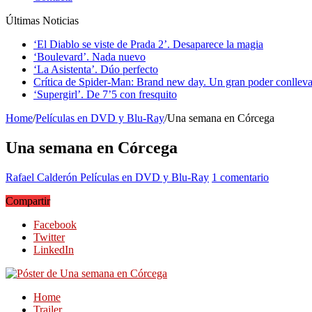
Últimas Noticias
‘El Diablo se viste de Prada 2’. Desaparece la magia
‘Boulevard’. Nada nuevo
‘La Asistenta’. Dúo perfecto
Crítica de Spider-Man: Brand new day. Un gran poder conlleva
‘Supergirl’. De 7’5 con fresquito
Home
/
Películas en DVD y Blu-Ray
/
Una semana en Córcega
Una semana en Córcega
Rafael Calderón
Películas en DVD y Blu-Ray
1 comentario
Compartir
Facebook
Twitter
LinkedIn
Home
Trailer