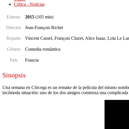
Crítica - Noticias
Estreno
2015
(105
min
)
Director
Jean-François Richet
Reparto
Vincent Cassel, François Cluzet, Alice Isaaz, Lola Le L
Género
Comedia romántica
País
Francia
Sinopsis
Una semana en Córcega es un remake de la película del mismo nombre d
incómoda situación: uno de los dos amigos comienza una complicada re