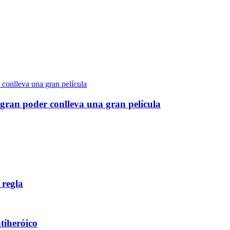
gran poder conlleva una gran película
 regla
ntiheróico