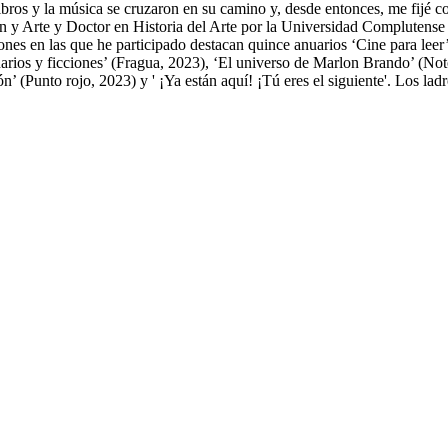
libros y la música se cruzaron en su camino y, desde entonces, me fijé
n y Arte y Doctor en Historia del Arte por la Universidad Complutens
s en las que he participado destacan quince anuarios ‘Cine para leer’y
narios y ficciones’ (Fragua, 2023), ‘El universo de Marlon Brando’ (N
ón’ (Punto rojo, 2023) y ' ¡Ya están aquí! ¡Tú eres el siguiente'. Los la