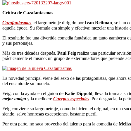
Crítica de Cazafantasmas
Cazafantasmas
, el largometraje dirigido por
Ivan Reitman
, se han c
aquella época. Su fórmula era simple y efectiva: mezclar una historia 
El resultado fue una divertida comedia fantástica un tanto gamberra q
y sus personajes.
Más de tres décadas después,
Paul Feig
realiza una particular revisió
prácticamente el mismo: un grupo de exterminadores que pretende aca
La novedad principal viene del sexo de las protagonistas, que ahora s
del encanto de su modelo.
Feig, con la ayuda en el guion de
Katie Dippold
, lleva la trama a s
mejor amiga
y la mediocre
Cuerpos especiales
. Por desgracia, la pel
Feig convierte su largometraje, como lo hiciera el original, en una 
siendo, salvo honrosas excepciones, bastante pueril.
Por otra parte, no saca provecho del talento para la comedia de
Melis