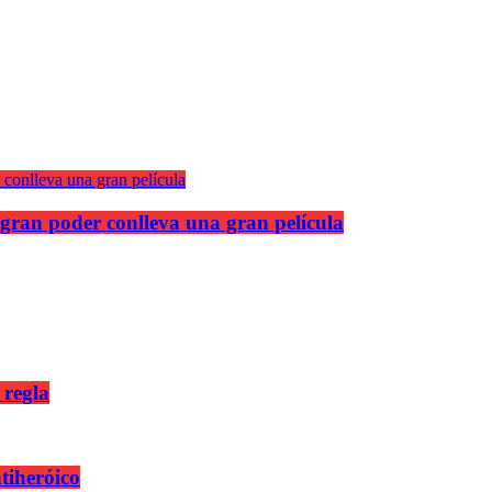
gran poder conlleva una gran película
 regla
ntiheróico