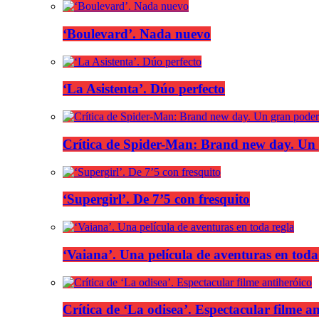
‘Boulevard’. Nada nuevo
‘La Asistenta’. Dúo perfecto
Crítica de Spider-Man: Brand new day. Un 
‘Supergirl’. De 7’5 con fresquito
‘Vaiana’. Una película de aventuras en toda
Crítica de ‘La odisea’. Espectacular filme a