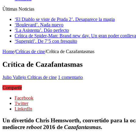
Últimas Noticias
‘El Diablo se viste de Prada 2’. Desaparece la magia
‘Boulevard’. Nada nuevo
‘La Asistenta’. Dúo perfecto
Crítica de Spider-Man: Brand new day. Un gran poder conlleva
‘Supergirl’. De 7’5 con fresquito
Home
/
Críticas de cine
/
Crítica de Cazafantasmas
Crítica de Cazafantasmas
Julio Vallejo
Críticas de cine
1 comentario
Compartir
Facebook
Twitter
LinkedIn
Un divertido Chris Hemsworth, convertido para la oca
mediocre
reboot
2016 de
Cazafantasmas
.