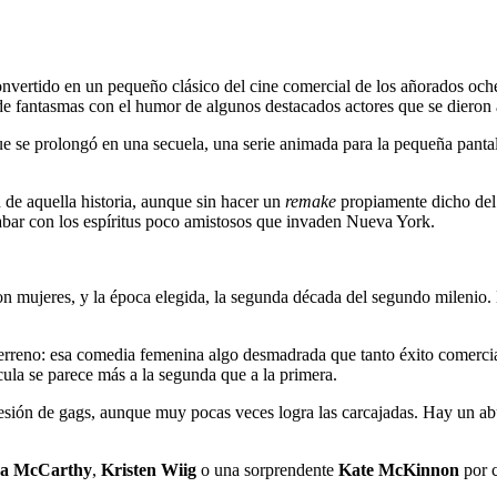
onvertido en un pequeño clásico del cine comercial de los añorados och
de fantasmas con el humor de algunos destacados actores que se dieron a
ue se prolongó en una secuela, una serie animada para la pequeña pantall
n de aquella historia, aunque sin hacer un
remake
propiamente dicho del 
bar con los espíritus poco amistosos que invaden Nueva York.
on mujeres, y la época elegida, la segunda década del segundo milenio. 
u terreno: esa comedia femenina algo desmadrada que tanto éxito comerci
ícula se parece más a la segunda que a la primera.
sucesión de gags, aunque muy pocas veces logra las carcajadas. Hay un 
sa McCarthy
,
Kristen Wiig
o una sorprendente
Kate McKinnon
por c