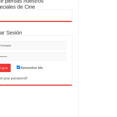
te pierdas nuestros
eciales de Cine
iar Sesión
Remember Me
st your password?