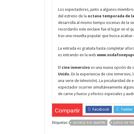
Los espectadores, junto a algunos miembros
del estreno de la
octava temporada de la
desarrolla al mismo tiempo escenas de la se
recordaréis este enclave fue el lugar en el
tras una revuelta popular que busca acabar 
La entrada es gratuita hasta completar aforo.
es entrando en la web
www.vodafoneyup
El
cine inmersivo
es una nueva opción de o
Unido
. En la experiencia de cine inmersivo, 
una serie de televisión). La peculiaridad de
espectador ocurren simultáneamente algunas 
de carne y hueso y efectos especiales y audi
Facebook
Twitter
Compartir
Etiquetas
GEORGE R.R. MARTIN
JUEGO DE T