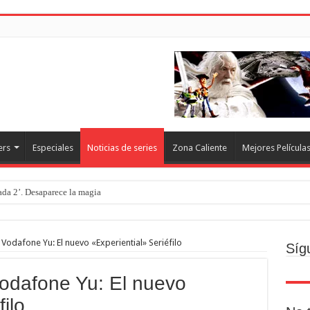
ers
Especiales
Noticias de series
Zona Caliente
Mejores Película
rada 2’. Desaparece la magia
o
ecto
Vodafone Yu: El nuevo «Experiential» Seriéfilo
Síg
Brand new day. Un gran poder conlleva una gran película
Vodafone Yu: El nuevo
resquito
ilo