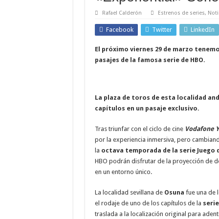
Rafael Calderón
Estrenos de series
,
Noti
Facebook
Twitter
LinkedIn
El próximo viernes 29 de marzo tenemos
pasajes de la famosa serie de HBO.
La plaza de toros de esta localidad and
capítulos en un pasaje exclusivo.
Tras triunfar con el ciclo de cine
Vodafone Y
por la experiencia inmersiva, pero cambian
la
octava temporada de la serie Juego
HBO podrán disfrutar de la proyección de do
en un entorno único.
La localidad sevillana de
Osuna
fue una de 
el rodaje de uno de los capítulos de la
seri
traslada a la localización original para aden