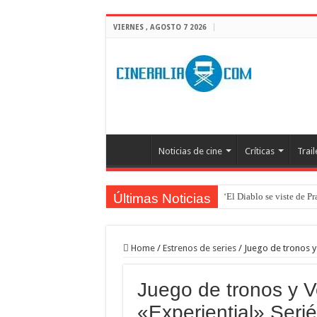
VIERNES , AGOSTO 7 2026
Noticias de cine
Críticas
Trail
Últimas Noticias
‘El Diablo se viste de P
‘Boulevard’. Nada nuev
‘La Asistenta’. Dúo perf
Home
/
Estrenos de series
/
Juego de tronos y 
Crítica de Spider-Man: 
Juego de tronos y 
‘Supergirl’. De 7’5 con f
«Experiential» Seriéf