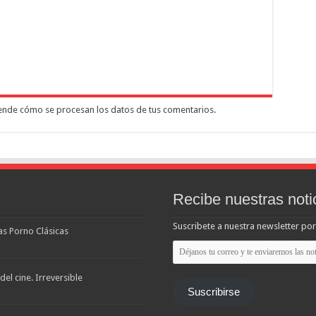
nde cómo se procesan los datos de tus comentarios.
Recibe nuestras noti
Suscribete a nuestra newsletter por
las Porno Clásicas
Déjanos
tu
correo
y
el cine. Irreversible
te
Suscribirse
enviaremos
las