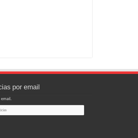
cias por email
 email.