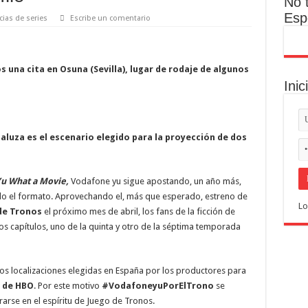
No 
Esp
cias de series
Escribe un comentario
 una cita en Osuna (Sevilla), lugar de rodaje de algunos
Inic
aluza es el escenario elegido para la proyección de dos
u What a Movie,
Vodafone yu sigue apostando, un año más,
do el formato. Aprovechando el, más que esperado, estreno de
Lo
 de Tronos
el próximo mes de abril, los fans de la ficción de
s capítulos, uno de la quinta y otro de la séptima temporada
los localizaciones elegidas en España por los productores para
e de HBO
. Por este motivo
#VodafoneyuPorElTrono
se
trarse en el espíritu de Juego de Tronos.