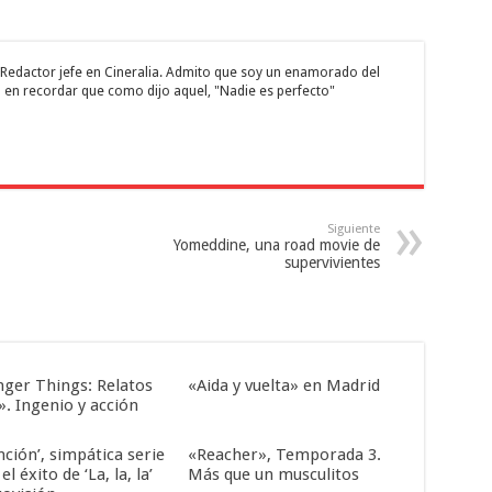
 y Redactor jefe en Cineralia. Admito que soy un enamorado del
 en recordar que como dijo aquel, "Nadie es perfecto"
Siguiente
Yomeddine, una road movie de
supervivientes
nger Things: Relatos
«Aida y vuelta» en Madrid
». Ingenio y acción
nción’, simpática serie
«Reacher», Temporada 3.
el éxito de ‘La, la, la’
Más que un musculitos